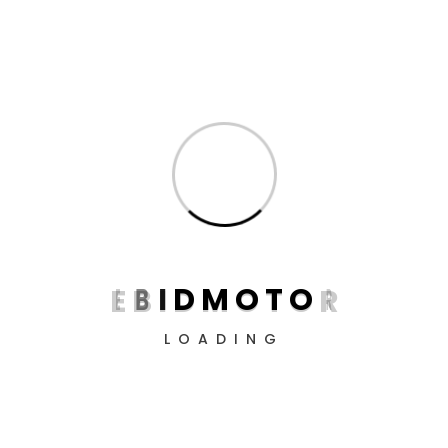
12 Sep 2025 11:03
12 Sep 2025 09:52
Rider Delivery - Berbaloi
Konvoi Motosikal -
Tak Dengan Maintenance
Brotherhood Rider atau
Motor?
Traffic Jam Bergerak?
E
B
I
D
M
O
T
O
R
Kerja rider food delivery
Bila sebut je pasal konvoi
memang nampak macam
motosikal, selalunya dapat
'duit masuk hari-hari'. Hantar
banyak pendapat dari orang
LOADING
order, tahu-tahu je boleh
ramai. Ada yang kata ok, ada
dapat RM200 sehari, itu kalau
yang tidak. Sebenarnya konvoi
rajin. Tapi persoalannya -
betul-betul menyusahkan
berbaloi ke pendapatan tu bila
orang lain ataupun hanya
kira sekali kos maintenance
sikap individu yang
motor?
bermasalah?
BACA LEBIH LANJUT
BACA LEBIH LANJUT