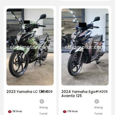
2023 Yamaha LC 135 FI
2024 Yamaha Ego
#14226
#14209
Avantiz 125
Wang
Wang
151
lihat
178
lihat
Tunai
Tunai