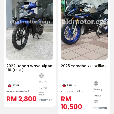
2022 Honda Wave Alpha
2025 Yamaha YZF-R15M
#14231
#14230
110 (DISK)
Wang
243
lihat
95
lihat
Tunai
Wang
Harga Motosikal:
Harga Motosikal:
Tunai
RM 2,800
RM
Pinjaman
10,500
Pinjaman