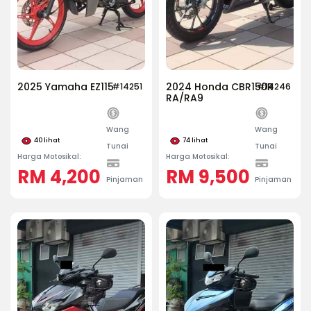
2025 Yamaha EZ115
2024 Honda CBR150R
#14251
#14246
RA/RA9
Wang
Wang
40
lihat
74
lihat
Tunai
Tunai
Harga Motosikal:
Harga Motosikal:
RM 4,200
RM 9,500
Pinjaman
Pinjaman