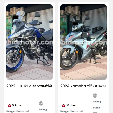
2022 Suzuki V-Strom 650
2024 Yamaha Y15ZR
#14262
#14261
Wang
18
lihat
36
lihat
Tunai
Wang
Harga Motosikal:
Harga Motosikal: