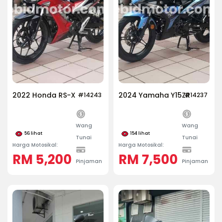
2022 Honda RS-X
2024 Yamaha Y15ZR
#14243
#14237
Wang
Wang
56
lihat
154
lihat
Tunai
Tunai
Harga Motosikal:
Harga Motosikal:
RM 5,200
RM 7,500
Pinjaman
Pinjaman