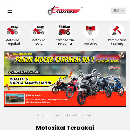
BM
Motosikal
Motosikal
Pemasaran
Jual
Pembidaan
Terpakai
Baru
Percuma
Motosikal
/ Lelong
Laman Utama
Motosikal Terpakai
Motosikal Terpakai