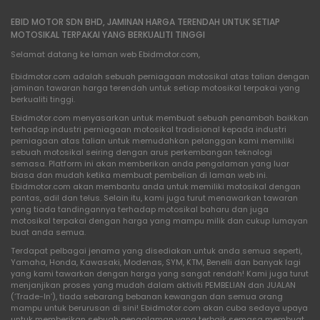
EBID MOTOR SDN BHD, JAMINAN HARGA TERENDAH UNTUK SETIAP
MOTOSIKAL TERPAKAI YANG BERKUALITI TINGGI
Selamat datang ke laman web Ebidmotor.com,
Ebidmotor.com adalah sebuah perniagaan motosikal atas talian dengan
jaminan tawaran harga terendah untuk setiap motosikal terpakai yang
berkualiti tinggi.
Ebidmotor.com menyasarkan untuk membuat sebuah penambah baikkan
terhadap industri perniagaan motosikal tradisional kepada industri
perniagaan atas talian untuk memudahkan pelanggan kami memiliki
sebuah motosikal seiring dengan arus perkembangan teknologi
semasa. Platform ini akan memberikan anda pengalaman yang luar
biasa dan mudah ketika membuat pembelian di laman web ini.
Ebidmotor.com akan membantu anda untuk memiliki motosikal dengan
pantas, adil dan telus. Selain itu, kami juga turut menawarkan tawaran
yang tiada tandingannya terhadap motosikal baharu dan juga
motosikal terpakai dengan harga yang mampu milik dan cukup lumayan
buat anda semua.
Terdapat pelbagai jenama yang disediakan untuk anda semua seperti,
Yamaha, Honda, Kawasaki, Modenas, SYM, KTM, Benelli dan banyak lagi
yang kami tawarkan dengan harga yang sangat rendah! Kami juga turut
menjanjikan proses yang mudah dalam aktiviti PEMBELIAN dan JUALAN
(‘Trade-In’), tiada sebarang bebanan kewangan dan semua orang
mampu untuk berurusan di sini! Ebidmotor.com akan cuba sedaya upaya
untuk memberikan sebuah pengalaman yang terbaik semasa membuat