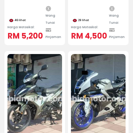
Wang
Wang
46
lihat
29
lihat
Tunai
Tunai
Harga Motosikal:
Harga Motosikal:
RM 5,200
RM 4,500
Pinjaman
Pinjaman