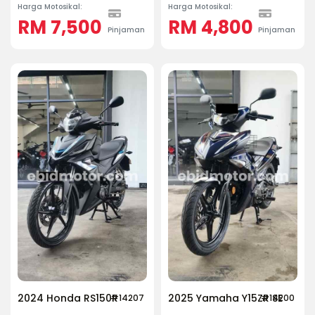
Harga Motosikal:
Harga Motosikal:
RM 7,500
RM 4,800
Pinjaman
Pinjaman
2024 Honda RS150R
2025 Yamaha Y15ZR SE
#14207
#14200