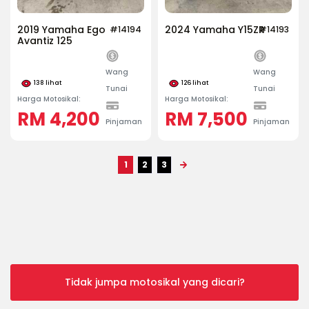
2019 Yamaha Ego
2024 Yamaha Y15ZR
#14194
#14193
Avantiz 125
Wang
Wang
138
lihat
126
lihat
Tunai
Tunai
Harga Motosikal:
Harga Motosikal:
RM 4,200
RM 7,500
Pinjaman
Pinjaman
1
2
3
Tidak jumpa motosikal yang dicari?