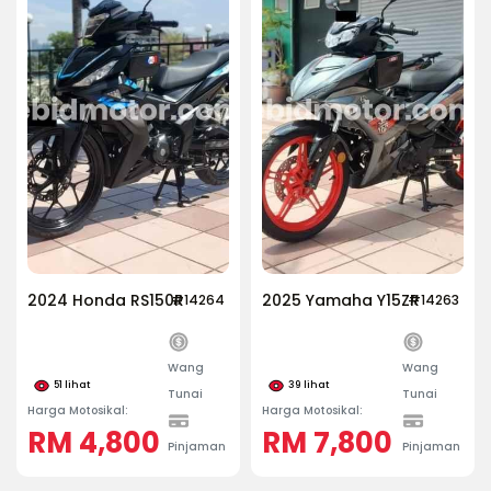
2024 Honda RS150R
2025 Yamaha Y15ZR
#14264
#14263
Wang
Wang
51
lihat
39
lihat
Tunai
Tunai
Harga Motosikal:
Harga Motosikal:
RM 4,800
RM 7,800
Pinjaman
Pinjaman