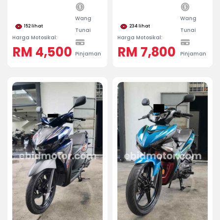
Wang
Wang
152
lihat
234
lihat
Tunai
Tunai
Harga Motosikal:
Harga Motosikal:
RM 4,500
RM 7,800
Pinjaman
Pinjaman