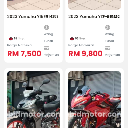
2023 Yamaha Y15ZR
2023 Yamaha YZF-R15M
#14253
#14252
Wang
Wang
59
lihat
55
lihat
Tunai
Tunai
Harga Motosikal:
Harga Motosikal:
RM 7,500
RM 9,800
Pinjaman
Pinjaman