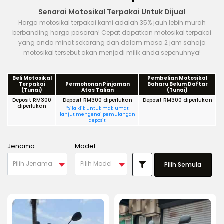
Senarai Motosikal Terpakai Untuk Dijual
Harga motosikal terpakai kami adalah 35% jauh lebih murah
berbanding harga pasaran! Cepat dapatkan motosikal terpakai
yang anda minat sekarang dan dalam masa 2 jam sahaja
motosikal tersebut akan menjadi milik anda sepenuhnya!
Beli Motosikal
Pembelian Motosikal
Terpakai
Permohonan Pinjaman
Baharu Belum Daftar
(Tunai)
Atas Talian
(Tunai)
Deposit RM300
Deposit RM300 diperlukan
Deposit RM300 diperlukan
diperlukan
*Sila klik untuk maklumat
lanjut mengenai pemulangan
deposit
Jenama
Model
Pilih Jenama
Pilih Model
Pilih Semula