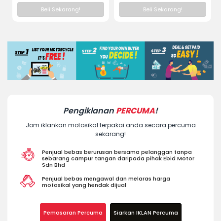
Beli Sekarang!
Beli Sekarang!
Pengiklanan
PERCUMA
!
Jom iklankan motosikal terpakai anda secara percuma
sekarang!
Penjual bebas berurusan bersama pelanggan tanpa
sebarang campur tangan daripada pihak Ebid Motor
Sdn Bhd
Penjual bebas mengawal dan melaras harga
motosikal yang hendak dijual
Pemasaran Percuma
Siarkan IKLAN Percuma