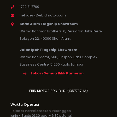
1700 81 7700
helpdesk@ebidmotor.com
Shah Alam Flagship Showroom
Wisma Rahman Brothers, 6, Persiaran Jubli Perak,
Seksyen 22, 40300 Shah Alam.
Jalan Ipoh Flagship Showroom
Wisma Kah Motor, 566, Jln Ipoh, Batu Complex
Bussiness Centre, 51200 Kuala Lumpur.
Lokasi Semua Bilik Pameran
EBID MOTOR SDN. BHD. (1357737-M)
Waktu Operasi
Pejabat Perkhidmatan Pelanggan
Isnin - Sabtu (9:30 pagi - 6:30 petang)