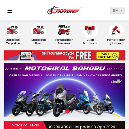
BM
Motosikal
Motosikal
Pemasaran
Jual
Pembidaan
Terpakai
Baru
Percuma
Motosikal
/ Lelong
Motosikal Telah
2024 Modenas Pulsar NS 200 ABS dijual pada 08 Ogo 2026.
20