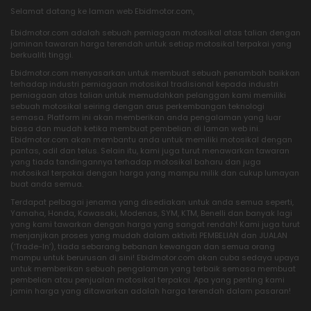
Selamat datang ke laman web Ebidmotor.com,
Ebidmotor.com adalah sebuah perniagaan motosikal atas talian dengan
jaminan tawaran harga terendah untuk setiap motosikal terpakai yang
berkualiti tinggi.
Ebidmotor.com menyasarkan untuk membuat sebuah penambah baikkan
terhadap industri perniagaan motosikal tradisional kepada industri
perniagaan atas talian untuk memudahkan pelanggan kami memiliki
sebuah motosikal seiring dengan arus perkembangan teknologi
semasa. Platform ini akan memberikan anda pengalaman yang luar
biasa dan mudah ketika membuat pembelian di laman web ini.
Ebidmotor.com akan membantu anda untuk memiliki motosikal dengan
pantas, adil dan telus. Selain itu, kami juga turut menawarkan tawaran
yang tiada tandingannya terhadap motosikal baharu dan juga
motosikal terpakai dengan harga yang mampu milik dan cukup lumayan
buat anda semua.
Terdapat pelbagai jenama yang disediakan untuk anda semua seperti,
Yamaha, Honda, Kawasaki, Modenas, SYM, KTM, Benelli dan banyak lagi
yang kami tawarkan dengan harga yang sangat rendah! Kami juga turut
menjanjikan proses yang mudah dalam aktiviti PEMBELIAN dan JUALAN
(‘Trade-In’), tiada sebarang bebanan kewangan dan semua orang
mampu untuk berurusan di sini! Ebidmotor.com akan cuba sedaya upaya
untuk memberikan sebuah pengalaman yang terbaik semasa membuat
pembelian atau penjualan motosikal terpakai. Apa yang penting kami
jamin harga yang ditawarkan adalah harga terendah dalam pasaran!