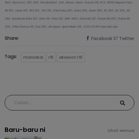
NVX , Nouvo LC , R15 , R25 , Honda BeAT , Ex5 , Wave , Dash , Future 125, PCX , RS150 Repsol Trico ,
RS 150 , Vario 150 , RFS 150 , TNT 135 , KTM Duke 200 , Duke 250 , Duke 390 , RC 200 , RC 250 , RC
390 , Modenas Kriss 100 , Kriss 110 , Kriss 120 , MR1 , MR 2 , Dinamik 120 , Pulsar NS 200 , Pulsar RS
200 , SYM E Bonus 110 , Evo 250 , SM Sport , Sport Rider 125 , VF3i VTS 200 dan lain lain.
Share:
Facebook
Twitter
Tags:
motosikal
r15
aksesori r15
Baru-baru ni
Lihat semua