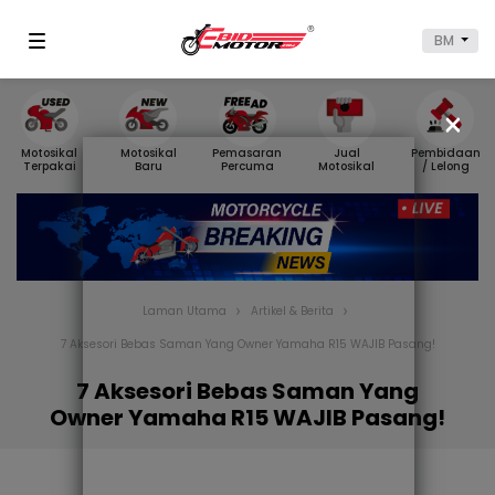
BM
×
Motosikal
Motosikal
Pemasaran
Jual
Pembidaan
Terpakai
Baru
Percuma
Motosikal
/ Lelong
Laman Utama
Artikel & Berita
7 Aksesori Bebas Saman Yang Owner Yamaha R15 WAJIB Pasang!
7 Aksesori Bebas Saman Yang
Owner Yamaha R15 WAJIB Pasang!