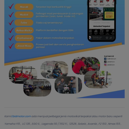
Kami
Ebidmotor.com
ada menjual pelbagai jenis motosikal terpakai atau motor baru seperti
Yamaha Y15 , LC 135 , EGO S , Lagenda 110 / 115Z Fi , 125ZR , Solariz , Avantiz , FZ 150 , Nmax 155 ,