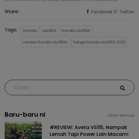
200 , SYM E Bonus 110 , Evo 250 , SM Sport , Sport Rider 125 , VF3i VTS 200 dan lain lain.
Share:
Facebook
Twitter
Tags:
Honda
cbr650
honda cbr650
review honda cbr650r
harga honda cbr650 2022
Baru-baru ni
Lihat semua
#REVIEW: Aveta VS115, Nampak
Lemah Tapi Power Lain Macam!