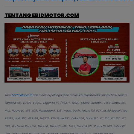
TENTANG EBIDMOTOR.COM
Kami
Ebidmotor.com
ada menjual pelbagai jenis motosikal terpakai atau motor baru seperti
Yamaha Y15 , LC 135 , EGO S , Lagenda 110 / 115Z Fi , 125ZR , Solariz , Avantiz , FZ 150 , Nmax 155 ,
NVX , Nouvo LC , R15 , R25 , Honda BeAT , Ex5 , Wave , Dash , Future 125, PCX , RS150 Repsol Trico ,
RS 150 , Vario 150 , RFS 150 , TNT 135 , KTM Duke 200 , Duke 250 , Duke 390 , RC 200 , RC 250 , RC
390 , Modenas Kriss 100 , Kriss 110 , Kriss 120 , MR1 , MR 2 , Dinamik 120 , Pulsar NS 200 , Pulsar RS