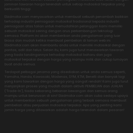
jaminan tawaran harga terendah untuk setiap motosikal terpakai yang
berkualiti tinggi.
Ebidmotor.com menyasarkan untuk membuat sebuah penambah baikkan
terhadap industri perniagaan motosikal tradisional kepada industri
perniagaan atas talian untuk memudahkan pelanggan kami memiliki
sebuah motosikal seiring dengan arus perkembangan teknologi
semasa. Platform ini akan memberikan anda pengalaman yang luar
biasa dan mudah ketika membuat pembelian di laman web ini.
Ebidmotor.com akan membantu anda untuk memiliki motosikal dengan
pantas, adil dan telus. Selain itu, kami juga turut menawarkan tawaran
yang tiada tandingannya terhadap motosikal baharu dan juga
motosikal terpakai dengan harga yang mampu milik dan cukup lumayan
buat anda semua.
Terdapat pelbagai jenama yang disediakan untuk anda semua seperti,
Yamaha, Honda, Kawasaki, Modenas, SYM, KTM, Benelli dan banyak lagi
yang kami tawarkan dengan harga yang sangat rendah! Kami juga turut
menjanjikan proses yang mudah dalam aktiviti PEMBELIAN dan JUALAN
(‘Trade-In’), tiada sebarang bebanan kewangan dan semua orang
mampu untuk berurusan di sini! Ebidmotor.com akan cuba sedaya upaya
untuk memberikan sebuah pengalaman yang terbaik semasa membuat
pembelian atau penjualan motosikal terpakai. Apa yang penting kami
jamin harga yang ditawarkan adalah harga terendah dalam pasaran!