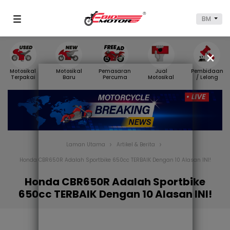
BM
×
Motosikal
Motosikal
Pemasaran
Jual
Pembidaan
Terpakai
Baru
Percuma
Motosikal
/ Lelong
Laman Utama
Artikel & Berita
Honda CBR650R Adalah Sportbike 650cc TERBAIK Dengan 10 Alasan INI!
Honda CBR650R Adalah Sportbike
650cc TERBAIK Dengan 10 Alasan INI!