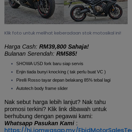
Klik foto untuk melihat keberadaan stok motosikal ini!
Harga Cash:
RM39,800 Sahaja!
Bulanan Serendah:
RM585!
SHOWA USD fork baru siap servis
Enjin tiada bunyi knocking ( tak perlu buat VC )
Pirelli Rosso tayar depan belakang 85% tebal lagi
Autotech body frame slider
Nak sebut harga lebih lanjut? Nak tahu
promosi terkini? Klik link dibawah untuk
berhubung dengan pegawai kami:
Whatsapp Pasukan Kami
:
https://hi.jomwasap.my/EbidMotorSalesT