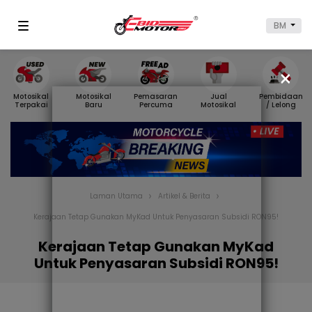
BM
×
Motosikal
Motosikal
Pemasaran
Jual
Pembidaan
Terpakai
Baru
Percuma
Motosikal
/ Lelong
Laman Utama
Artikel & Berita
Kerajaan Tetap Gunakan MyKad Untuk Penyasaran Subsidi RON95!
Kerajaan Tetap Gunakan MyKad
Untuk Penyasaran Subsidi RON95!