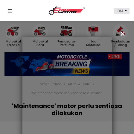
BM
×
Motosikal
Motosikal
Pemasaran
Jual
Pembidaan
Terpakai
Baru
Percuma
Motosikal
/ Lelong
Laman Utama
Artikel & Berita
'Maintenance' motor perlu sentiasa dilakukan
'Maintenance' motor perlu sentiasa
dilakukan