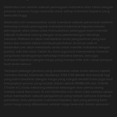
Ebidmotor.com adalah sebuah perniagaan motosikal atas talian dengan
jaminan tawaran harga terendah untuk setiap motosikal terpakai yang
berkualiti tinggi.
Ebidmotor.com menyasarkan untuk membuat sebuah penambah baikkan
terhadap industri perniagaan motosikal tradisional kepada industri
perniagaan atas talian untuk memudahkan pelanggan kami memiliki
sebuah motosikal seiring dengan arus perkembangan teknologi
semasa. Platform ini akan memberikan anda pengalaman yang luar
biasa dan mudah ketika membuat pembelian di laman web ini.
Ebidmotor.com akan membantu anda untuk memiliki motosikal dengan
pantas, adil dan telus. Selain itu, kami juga turut menawarkan tawaran
yang tiada tandingannya terhadap motosikal baharu dan juga
motosikal terpakai dengan harga yang mampu milik dan cukup lumayan
buat anda semua.
Terdapat pelbagai jenama yang disediakan untuk anda semua seperti,
Yamaha, Honda, Kawasaki, Modenas, SYM, KTM, Benelli dan banyak lagi
yang kami tawarkan dengan harga yang sangat rendah! Kami juga turut
menjanjikan proses yang mudah dalam aktiviti PEMBELIAN dan JUALAN
(‘Trade-In’), tiada sebarang bebanan kewangan dan semua orang
mampu untuk berurusan di sini! Ebidmotor.com akan cuba sedaya upaya
untuk memberikan sebuah pengalaman yang terbaik semasa membuat
pembelian atau penjualan motosikal terpakai. Apa yang penting kami
jamin harga yang ditawarkan adalah harga terendah dalam pasaran!