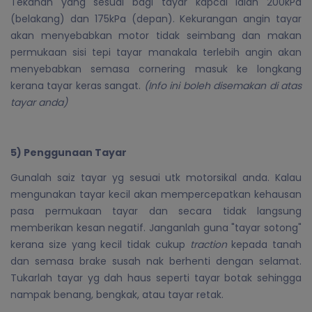
Tekanan yang sesuai bagi tayar kapcai ialah 200kPa
(belakang) dan 175kPa (depan). Kekurangan angin tayar
akan menyebabkan motor tidak seimbang dan makan
permukaan sisi tepi tayar manakala terlebih angin akan
menyebabkan semasa cornering masuk ke longkang
kerana tayar keras sangat.
(Info ini boleh disemakan di atas
tayar anda)
5) Penggunaan Tayar
Gunalah saiz tayar yg sesuai utk motorsikal anda. Kalau
mengunakan tayar kecil akan mempercepatkan kehausan
pasa permukaan tayar dan secara tidak langsung
memberikan kesan negatif. Janganlah guna "tayar sotong"
kerana size yang kecil tidak cukup
traction
kepada tanah
dan semasa brake susah nak berhenti dengan selamat.
Tukarlah tayar yg dah haus seperti tayar botak sehingga
nampak benang, bengkak, atau tayar retak.