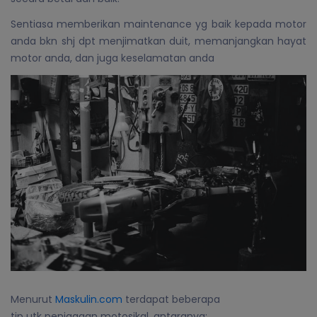
Sentiasa memberikan maintenance yg baik kepada motor
anda bkn shj dpt menjimatkan duit, memanjangkan hayat
motor anda, dan juga keselamatan anda
Menurut
Maskulin.com
terdapat beberapa
tip utk penjagaan motosikal, antaranya: