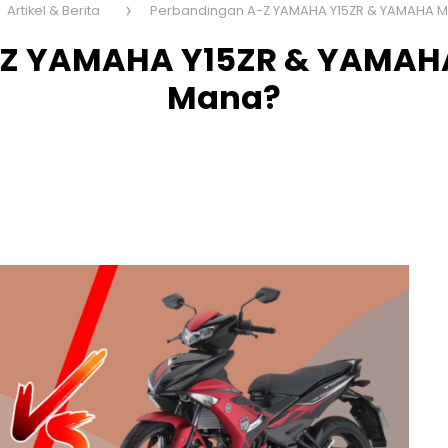
Artikel & Berita
Perbandingan A-Z YAMAHA Y15ZR & YAMAHA MT-
Z YAMAHA Y15ZR & YAMAHA M
Mana?