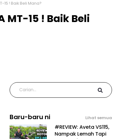
15 ! Baik Beli Mana?
T-15 ! Baik Beli
Baru-baru ni
Lihat semua
#REVIEW: Aveta VS115,
Nampak Lemah Tapi