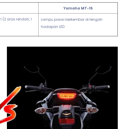
Yamaha MT-15
(2 aras rendah, 1
Lampu posisi berkembar di tengah
hadapan LED