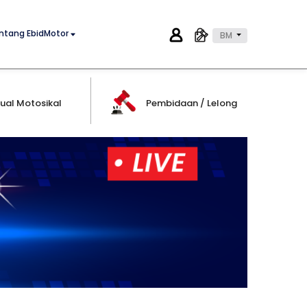
ntang EbidMotor
BM
ual Motosikal
Pembidaan / Lelong