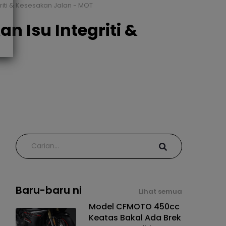
iti & Kesesakan Jalan - MOT
 Isu Integriti &
Baru-baru ni
Lihat semua
Model CFMOTO 450cc
Keatas Bakal Ada Brek