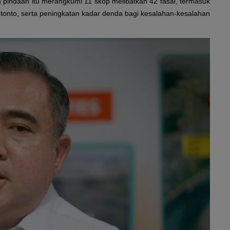
 pindaan itu merangkumi 11 skop melibatkan 42 fasal, termasuk
tonto, serta peningkatan kadar denda bagi kesalahan-kesalahan