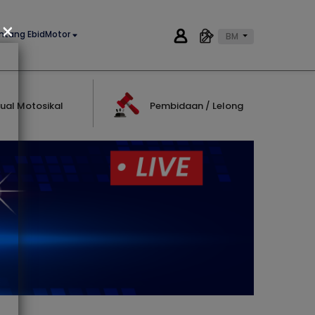
×
ntang EbidMotor
BM
ual Motosikal
Pembidaan / Lelong