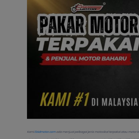
Kami
Ebidmotor.com
ada menjual pelbagai jenis motosikal terpakai atau motor baru 