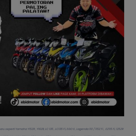
seperti Yamaha Y15ZR , Y16ZR, LC 135 , LC135 Fi, EGO S , Lagenda 110 / 115Z Fi , EZ115 Fi, 125ZR