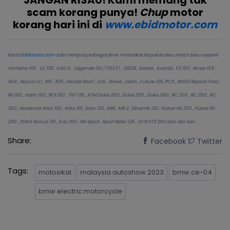
JANGAN RISAU! Kami memang tak
scam korang punya!
Chup
motor
korang hari ini di
www.ebidmotor.com
Kami
Ebidmotor.com
ada menjual pelbagai jenis motosikal terpakai atau motor baru seperti
Yamaha Y15 , LC 135 , EGO S , Lagenda 110 / 115Z Fi , 125ZR , Solariz , Avantiz , FZ 150 , Nmax 155 ,
NVX , Nouvo LC , R15 , R25 , Honda BeAT , Ex5 , Wave , Dash , Future 125, PCX , RS150 Repsol Trico ,
RS 150 , Vario 150 , RFS 150 , TNT 135 , KTM Duke 200 , Duke 250 , Duke 390 , RC 200 , RC 250 , RC
390 , Modenas Kriss 100 , Kriss 110 , Kriss 120 , MR1 , MR 2 , Dinamik 120 , Pulsar NS 200 , Pulsar RS
200 , SYM E Bonus 110 , Evo 250 , SM Sport , Sport Rider 125 , VF3i VTS 200 dan lain lain.
Share:
Facebook
Twitter
Tags:
motosikal
malaysia autoshow 2023
bmw ce-04
bmw electric motorcycle