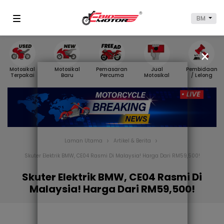
BM
×
Motosikal
Motosikal
Pemasaran
Jual
Pembidaan
Terpakai
Baru
Percuma
Motosikal
/ Lelong
Laman Utama
Artikel & Berita
Skuter Elektrik BMW, CE04 Rasmi Di Malaysia! Harga Dari RM59,500!
Skuter Elektrik BMW, CE04 Rasmi Di
Malaysia! Harga Dari RM59,500!