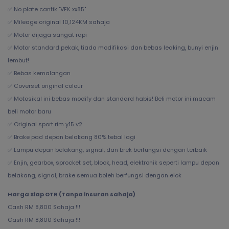
✅ No plate cantik "VFK xx85"
✅ Mileage original 10,124KM sahaja
✅ Motor dijaga sangat rapi
✅ Motor standard pekak, tiada modifikasi dan bebas leaking, bunyi enjin
lembut!
✅ Bebas kemalangan
✅ Coverset original colour
✅ Motosikal ini bebas modify dan standard habis! Beli motor ini macam
beli motor baru
✅ Original sport rim y15 v2
✅ Brake pad depan belakang 80% tebal lagi
✅ Lampu depan belakang, signal, dan brek berfungsi dengan terbaik
✅ Enjin, gearbox, sprocket set, block, head, elektronik seperti lampu depan
belakang, signal, brake semua boleh berfungsi dengan elok
Harga Siap OTR (Tanpa insuran sahaja)
Cash RM 8,800 Sahaja !!!
Cash RM 8,800 Sahaja !!!