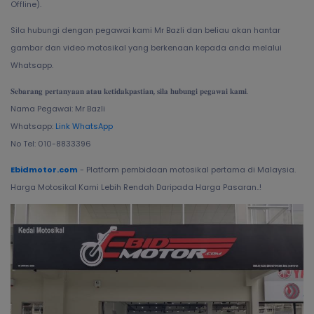
Offline).
Sila hubungi dengan pegawai kami Mr Bazli dan beliau akan hantar
gambar dan video motosikal yang berkenaan kepada anda melalui
Whatsapp.
𝐒𝐞𝐛𝐚𝐫𝐚𝐧𝐠 𝐩𝐞𝐫𝐭𝐚𝐧𝐲𝐚𝐚𝐧 𝐚𝐭𝐚𝐮 𝐤𝐞𝐭𝐢𝐝𝐚𝐤𝐩𝐚𝐬𝐭𝐢𝐚𝐧, 𝐬𝐢𝐥𝐚 𝐡𝐮𝐛𝐮𝐧𝐠𝐢 𝐩𝐞𝐠𝐚𝐰𝐚𝐢 𝐤𝐚𝐦𝐢.
Nama Pegawai: Mr Bazli
Whatsapp:
Link WhatsApp
No Tel: 010-8833396
Ebidmotor.com
- Platform pembidaan motosikal pertama di Malaysia.
Harga Motosikal Kami Lebih Rendah Daripada Harga Pasaran..!