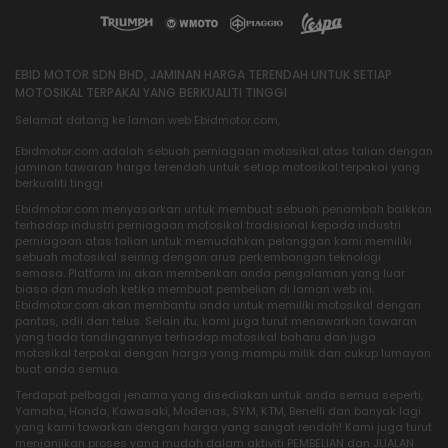
EBID MOTOR SDN BHD, JAMINAN HARGA TERENDAH UNTUK SETIAP
MOTOSIKAL TERPAKAI YANG BERKUALITI TINGGI
Selamat datang ke laman web Ebidmotor.com,
Ebidmotor.com adalah sebuah perniagaan motosikal atas talian dengan
jaminan tawaran harga terendah untuk setiap motosikal terpakai yang
berkualiti tinggi.
Ebidmotor.com menyasarkan untuk membuat sebuah penambah baikkan
terhadap industri perniagaan motosikal tradisional kepada industri
perniagaan atas talian untuk memudahkan pelanggan kami memiliki
sebuah motosikal seiring dengan arus perkembangan teknologi
semasa. Platform ini akan memberikan anda pengalaman yang luar
biasa dan mudah ketika membuat pembelian di laman web ini.
Ebidmotor.com akan membantu anda untuk memiliki motosikal dengan
pantas, adil dan telus. Selain itu, kami juga turut menawarkan tawaran
yang tiada tandingannya terhadap motosikal baharu dan juga
motosikal terpakai dengan harga yang mampu milik dan cukup lumayan
buat anda semua.
Terdapat pelbagai jenama yang disediakan untuk anda semua seperti,
Yamaha, Honda, Kawasaki, Modenas, SYM, KTM, Benelli dan banyak lagi
yang kami tawarkan dengan harga yang sangat rendah! Kami juga turut
menjanjikan proses yang mudah dalam aktiviti PEMBELIAN dan JUALAN