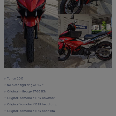
✅ Tahun 2017
✅ No plate tiga angka "477"
✅ Original mileage 87,669KM
✅ Original Yamaha Y15ZR coverset
✅ Original Yamaha Y15ZR headlamp
✅ Original Yamaha Y15ZR sport rim