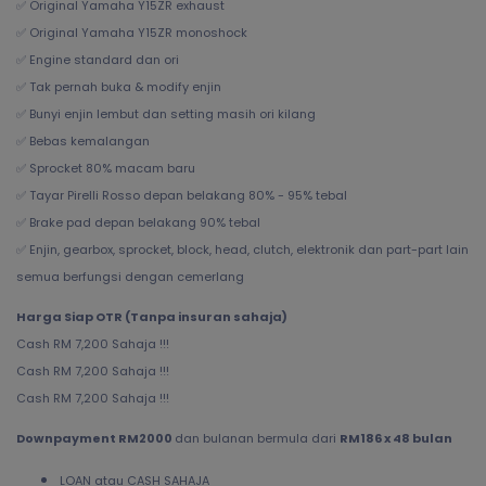
✅ Original Yamaha Y15ZR exhaust
✅ Original Yamaha Y15ZR monoshock
✅ Engine standard dan ori
✅ Tak pernah buka & modify enjin
✅ Bunyi enjin lembut dan setting masih ori kilang
✅ Bebas kemalangan
✅ Sprocket 80% macam baru
✅ Tayar Pirelli Rosso depan belakang 80% - 95% tebal
✅ Brake pad depan belakang 90% tebal
✅ Enjin, gearbox, sprocket, block, head, clutch, elektronik dan part-part lain
semua berfungsi dengan cemerlang
Harga Siap OTR (Tanpa insuran sahaja)
Cash RM 7,200 Sahaja !!!
Cash RM 7,200 Sahaja !!!
Cash RM 7,200 Sahaja !!!
Downpayment RM2000
dan bulanan bermula dari
RM186 x 48 bulan
LOAN atau CASH SAHAJA