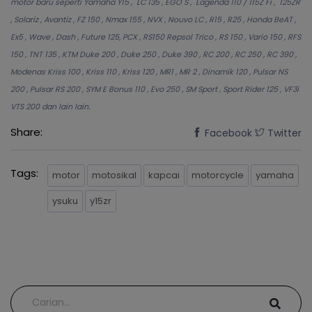
motor baru seperti Yamaha Y15 , LC 135 , EGO S , Lagenda 110 / 115Z Fi , 125ZR
, Solariz , Avantiz , FZ 150 , Nmax 155 , NVX , Nouvo LC , R15 , R25 , Honda BeAT ,
Ex5 , Wave , Dash , Future 125, PCX , RS150 Repsol Trico , RS 150 , Vario 150 , RFS
150 , TNT 135 , KTM Duke 200 , Duke 250 , Duke 390 , RC 200 , RC 250 , RC 390 ,
Modenas Kriss 100 , Kriss 110 , Kriss 120 , MR1 , MR 2 , Dinamik 120 , Pulsar NS
200 , Pulsar RS 200 , SYM E Bonus 110 , Evo 250 , SM Sport , Sport Rider 125 , VF3i
VTS 200 dan lain lain.
Share:
Facebook
Twitter
Tags:
motor
motosikal
kapcai
motorcycle
yamaha
ysuku
y15zr