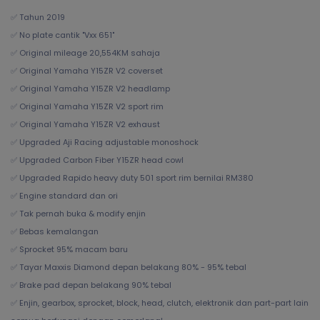
✅ Tahun 2019
✅ No plate cantik "Vxx 651"
✅ Original mileage 20,554KM sahaja
✅ Original Yamaha Y15ZR V2 coverset
✅ Original Yamaha Y15ZR V2 headlamp
✅ Original Yamaha Y15ZR V2 sport rim
✅ Original Yamaha Y15ZR V2 exhaust
✅ Upgraded Aji Racing adjustable monoshock
✅ Upgraded Carbon Fiber Y15ZR head cowl
✅ Upgraded Rapido heavy duty 501 sport rim bernilai RM380
✅ Engine standard dan ori
✅ Tak pernah buka & modify enjin
✅ Bebas kemalangan
✅ Sprocket 95% macam baru
✅ Tayar Maxxis Diamond depan belakang 80% - 95% tebal
✅ Brake pad depan belakang 90% tebal
✅ Enjin, gearbox, sprocket, block, head, clutch, elektronik dan part-part lain