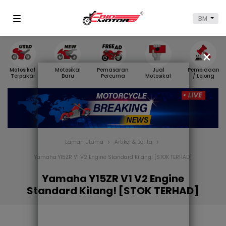
BM
×
Motosikal
Motosikal
Pemasaran
Jual
Pembidaan
Terpakai
Baru
Percuma
Motosikal
/ Lelong
Laman Utama
Artikel & Berita
Yamaha Y15ZR V1 V2 Engine Standard Kilang! [STOK TERHAD]
Yamaha Y15ZR V1 V2 Engine
Standard Kilang! [STOK TERHAD]