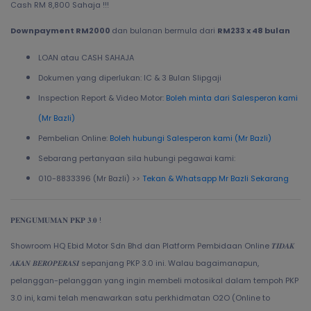
Cash RM 8,800 Sahaja !!!
Downpayment RM2000
dan bulanan bermula dari
RM233 x 48 bulan
LOAN atau CASH SAHAJA
Dokumen yang diperlukan: IC & 3 Bulan Slipgaji
Inspection Report & Video Motor:
Boleh minta dari Salesperon kami
(Mr Bazli)
Pembelian Online:
Boleh hubungi Salesperon kami (Mr Bazli)
Sebarang pertanyaan sila hubungi pegawai kami:
010-8833396 (Mr Bazli) >>
Tekan & Whatsapp Mr Bazli Sekarang
𝐏𝐄𝐍𝐆𝐔𝐌𝐔𝐌𝐀𝐍 𝐏𝐊𝐏 𝟑.𝟎 !
Showroom HQ Ebid Motor Sdn Bhd dan Platform Pembidaan Online 𝑻𝑰𝑫𝑨𝑲
𝑨𝑲𝑨𝑵 𝑩𝑬𝑹𝑶𝑷𝑬𝑹𝑨𝑺𝑰 sepanjang PKP 3.0 ini. Walau bagaimanapun,
pelanggan-pelanggan yang ingin membeli motosikal dalam tempoh PKP
3.0 ini, kami telah menawarkan satu perkhidmatan O2O (Online to