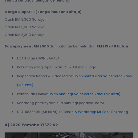
semua berfungsi dengan cemerlang!
Harga Siap OTR (Tanpa insuran sahaja)
Cash RM 8,300 Sahaja !!!
Cash RM 8,300 Sahaja !!!
Cash RM 8,300 Sahaja !!!
Downpayment RM2000
dan bulanan bermula dari
RM219 x 48 bulan
LOAN atau CASH SAHAJA
Dokumen yang diperlukan: IC & 3 Bulan Slipgaji
Inspection Report & Video Motor:
Boleh minta dari Salesperon kami
(Mr Bazli)
Pembelian Online:
Boleh hubungi Salesperon kami (Mr Bazli)
Sebarang pertanyaan sila hubungi pegawai kami:
010-8833396 (Mr Bazli) >>
Tekan & Whatsapp Mr Bazli Sekarang
4) 2020 Yamaha Y15ZR V2