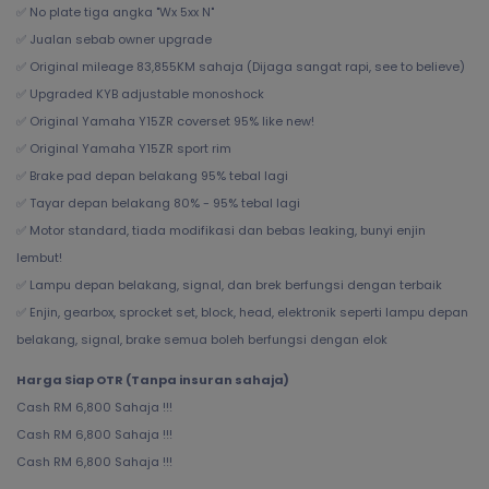
✅ No plate tiga angka "Wx 5xx N"
✅ Jualan sebab owner upgrade
✅ Original mileage 83,855KM sahaja (Dijaga sangat rapi, see to believe)
✅ Upgraded KYB adjustable monoshock
✅ Original Yamaha Y15ZR coverset 95% like new!
✅ Original Yamaha Y15ZR sport rim
✅ Brake pad depan belakang 95% tebal lagi
✅ Tayar depan belakang 80% - 95% tebal lagi
✅ Motor standard, tiada modifikasi dan bebas leaking, bunyi enjin
lembut!
✅ Lampu depan belakang, signal, dan brek berfungsi dengan terbaik
✅ Enjin, gearbox, sprocket set, block, head, elektronik seperti lampu depan
belakang, signal, brake semua boleh berfungsi dengan elok
Harga Siap OTR (Tanpa insuran sahaja)
Cash RM 6,800 Sahaja !!!
Cash RM 6,800 Sahaja !!!
Cash RM 6,800 Sahaja !!!