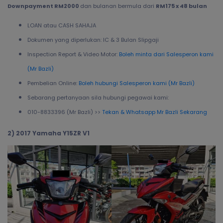
Downpayment RM2000
dan bulanan bermula dari
RM175 x 48 bulan
LOAN atau CASH SAHAJA
Dokumen yang diperlukan: IC & 3 Bulan Slipgaji
Inspection Report & Video Motor:
Boleh minta dari Salesperon kami
(Mr Bazli)
Pembelian Online:
Boleh hubungi Salesperon kami (Mr Bazli)
Sebarang pertanyaan sila hubungi pegawai kami:
010-8833396 (Mr Bazli) >>
Tekan & Whatsapp Mr Bazli Sekarang
2) 2017 Yamaha Y15ZR V1