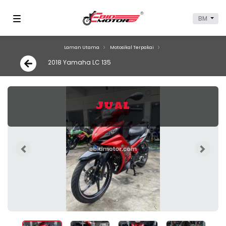
BM
Laman Utama
Motosikal Terpakai
2018 Yamaha LC 135
Jual
Previous
Next