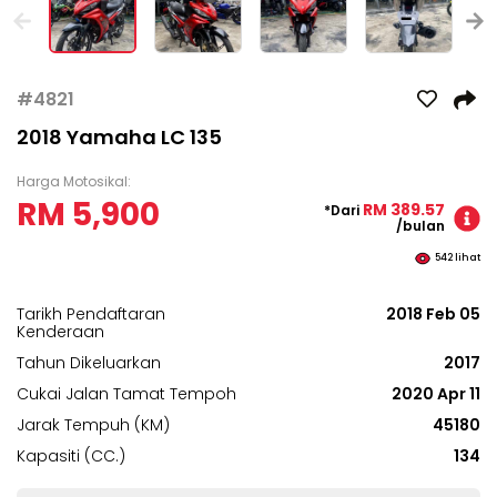
#4821
2018 Yamaha LC 135
Harga Motosikal:
RM 5,900
RM 389.57
*Dari
/bulan
542
lihat
Tarikh Pendaftaran
2018 Feb 05
Kenderaan
Tahun Dikeluarkan
2017
Cukai Jalan Tamat Tempoh
2020 Apr 11
Jarak Tempuh (KM)
45180
Kapasiti (CC.)
134