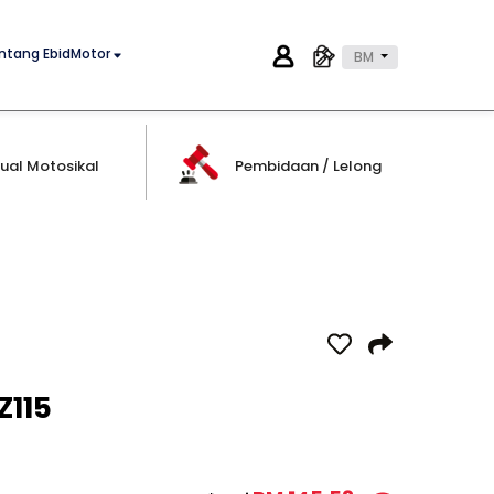
ntang EbidMotor
BM
ual Motosikal
Pembidaan / Lelong
Z115