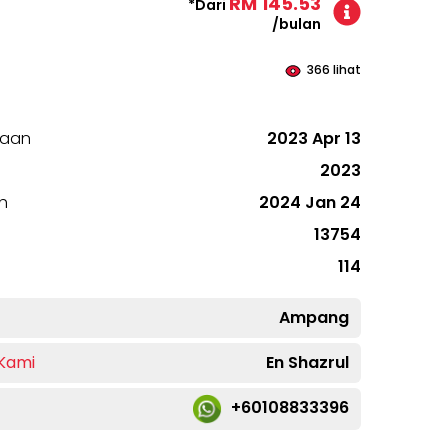
RM 145.53
*Dari
/bulan
366
lihat
raan
2023 Apr 13
2023
h
2024 Jan 24
13754
114
Ampang
 Kami
En Shazrul
+60108833396