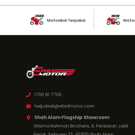
Motosikal Terpakai
Motos
1700 81 7700
helpdesk@ebidmotor.com
Shah Alam Flagship Showroom
Wisma Rahman Brothers, 6, Persiaran Jubli
Perak, Seksyen 22, 40300 Shah Alam.