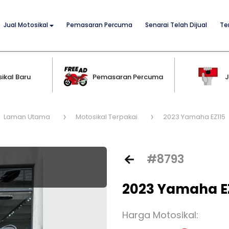
Jual Motosikal
Pemasaran Percuma
Senarai Telah Dijual
Te
ikal Baru
Pemasaran Percuma
J
Laman Utama
Motosikal Terpakai
2023 Yamaha EZ115
#8793
2023 Yamaha E
Harga Motosikal: