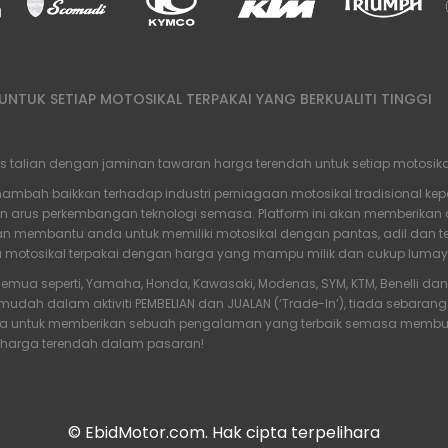
NTUK SETIAP MOTOSIKAL TERPAKAI YANG BERKUALITI TINGGI
alian dengan jaminan tawaran harga terendah untuk setiap motosikal te
bah baikkan terhadap industri perniagaan motosikal tradisional kep
an arus perkembangan teknologi semasa. Platform ini akan memberika
 membantu anda untuk memiliki motosikal dengan pantas, adil dan tel
a motosikal terpakai dengan harga yang mampu milik dan cukup luma
emua seperti, Yamaha, Honda, Kawasaki, Modenas, SYM, KTM, Benelli d
g mudah dalam aktiviti PEMBELIAN dan JUALAN (‘Trade-In’), tiada seb
aya untuk memberikan sebuah pengalaman yang terbaik semasa membuat
 harga terendah dalam pasaran!
© EbidMotor.com. Hak cipta terpelihara