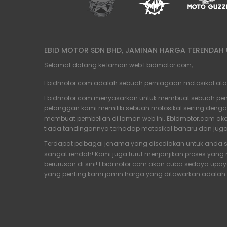
EBID MOTOR SDN BHD, JAMINAN HARGA TERENDAH U
Selamat datang ke laman web Ebidmotor.com,
Ebidmotor.com adalah sebuah perniagaan motosikal atas t
Ebidmotor.com menyasarkan untuk membuat sebuah penam
pelanggan kami memiliki sebuah motosikal seiring deng
membuat pembelian di laman web ini. Ebidmotor.com akan
tiada tandingannya terhadap motosikal baharu dan jug
Terdapat pelbagai jenama yang disediakan untuk anda s
sangat rendah! Kami juga turut menjanjikan proses yan
berurusan di sini! Ebidmotor.com akan cuba sedaya up
yang penting kami jamin harga yang ditawarkan adalah