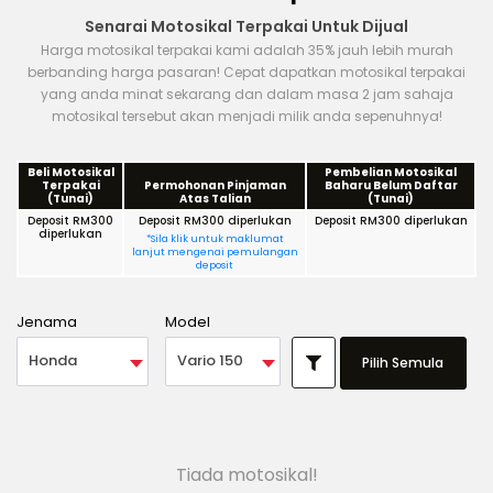
Senarai Motosikal Terpakai Untuk Dijual
Harga motosikal terpakai kami adalah 35% jauh lebih murah
berbanding harga pasaran! Cepat dapatkan motosikal terpakai
yang anda minat sekarang dan dalam masa 2 jam sahaja
motosikal tersebut akan menjadi milik anda sepenuhnya!
Beli Motosikal
Pembelian Motosikal
Terpakai
Permohonan Pinjaman
Baharu Belum Daftar
(Tunai)
Atas Talian
(Tunai)
Deposit RM300
Deposit RM300 diperlukan
Deposit RM300 diperlukan
diperlukan
*Sila klik untuk maklumat
lanjut mengenai pemulangan
deposit
Jenama
Model
Honda
Vario 150
Pilih Semula
Tiada motosikal!