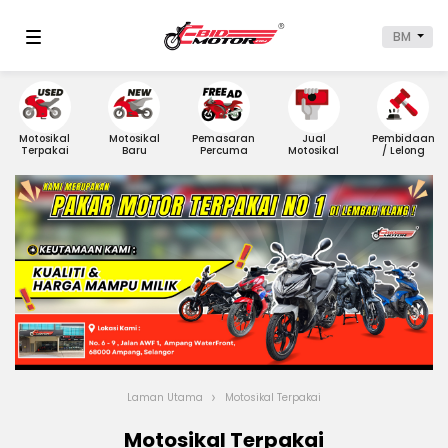
BM
Motosikal
Motosikal
Pemasaran
Jual
Pembidaan
Terpakai
Baru
Percuma
Motosikal
/ Lelong
Laman Utama
Motosikal Terpakai
Motosikal Terpakai