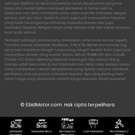
semasa. Platform ini akan memberikan anda pengalaman yang luar
biasa dan mudah ketika membuat pembelian di laman web ini.
Ebidmotor.com akan membantu anda untuk memiliki motosikal dengan
pantas, adil dan telus. Selain itu, kami juga turut menawarkan tawaran
yang tiada tandingannya terhadap motosikal baharu dan juga
motosikal terpakai dengan harga yang mampu milik dan cukup lumayan
buat anda semua.
Terdapat pelbagai jenama yang disediakan untuk anda semua seperti,
Yamaha, Honda, Kawasaki, Modenas, SYM, KTM, Benelli dan banyak lagi
yang kami tawarkan dengan harga yang sangat rendah! Kami juga turut
menjanjikan proses yang mudah dalam aktiviti PEMBELIAN dan JUALAN
(‘Trade-In’), tiada sebarang bebanan kewangan dan semua orang
mampu untuk berurusan di sini! Ebidmotor.com akan cuba sedaya upaya
untuk memberikan sebuah pengalaman yang terbaik semasa membuat
pembelian atau penjualan motosikal terpakai. Apa yang penting kami
jamin harga yang ditawarkan adalah harga terendah dalam pasaran!
© EbidMotor.com. Hak cipta terpelihara
Motosikal
Motosikal Baru
Pemasaran
Jual Motosikal
Pembidaan /
Terpakai
Percuma
Lelong