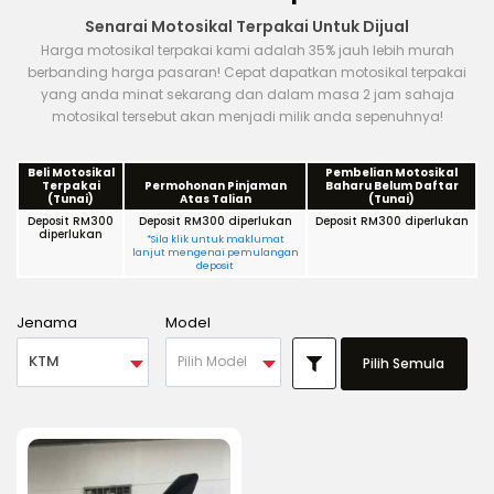
Senarai Motosikal Terpakai Untuk Dijual
Harga motosikal terpakai kami adalah 35% jauh lebih murah
berbanding harga pasaran! Cepat dapatkan motosikal terpakai
yang anda minat sekarang dan dalam masa 2 jam sahaja
motosikal tersebut akan menjadi milik anda sepenuhnya!
Beli Motosikal
Pembelian Motosikal
Terpakai
Permohonan Pinjaman
Baharu Belum Daftar
(Tunai)
Atas Talian
(Tunai)
Deposit RM300
Deposit RM300 diperlukan
Deposit RM300 diperlukan
diperlukan
*Sila klik untuk maklumat
lanjut mengenai pemulangan
deposit
Jenama
Model
KTM
Pilih Model
Pilih Semula