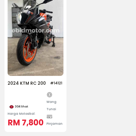
2024 KTM RC 200
#14121
Wang
304
lihat
Tunai
Harga Motosikal:
RM 7,800
Pinjaman