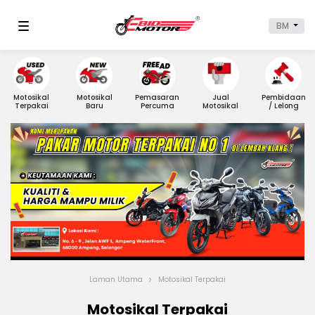
BM
Motosikal
Motosikal
Pemasaran
Jual
Pembidaan
Terpakai
Baru
Percuma
Motosikal
/ Lelong
Laman Utama
Motosikal Terpakai
Motosikal Terpakai