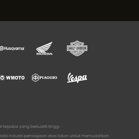
rpakai yang berkualiti tinggi.
ada industri perniagaan atas talian untuk memudahkan