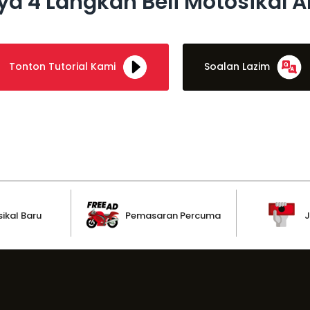
a 4 Langkah Beli Motosikal 
Tonton Tutorial Kami
Soalan Lazim
ikal Baru
Pemasaran Percuma
J