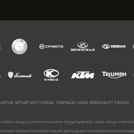
NTUK SETIAP MOTOSIKAL TERPAKAI YANG BERKUALITI TINGGI
alian dengan jaminan tawaran harga terendah untuk setiap motosikal te
bah baikkan terhadap industri perniagaan motosikal tradisional kep