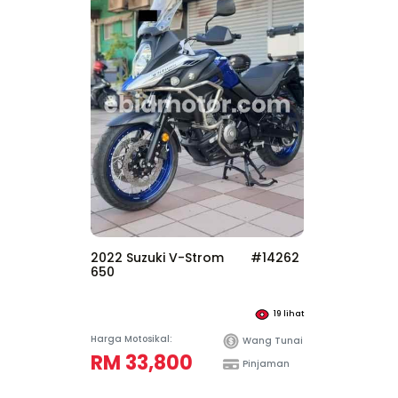
2022 Suzuki V-Strom
#14262
650
19
lihat
Harga Motosikal:
Wang Tunai
RM 33,800
Pinjaman