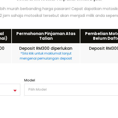
lebih murah berbanding harga pasaran! Cepat dapatkan motosi
 jam sahaja motosikal tersebut akan menjadi milik anda sepe
al
Permohonan Pinjaman Atas
Pembelian Moto
nai)
Talian
Belum Dafta
00
Deposit RM300 diperlukan
Deposit RM300
n
*Sila klik untuk maklumat lanjut
mengenai pemulangan deposit
Model
Pilih Model