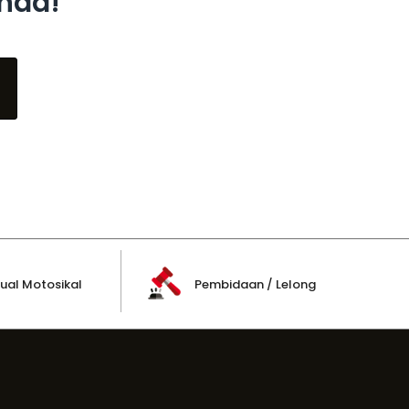
Anda!
ual Motosikal
Pembidaan / Lelong