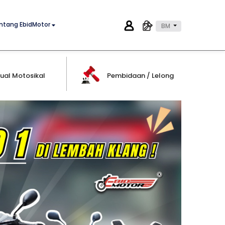
ntang EbidMotor
BM
ual Motosikal
Pembidaan / Lelong