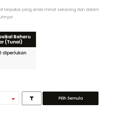
kal terpakai yang anda minat sekarang dan dalam
nuhnya!
sikal Baharu
r (Tunai)
 diperlukan
Pilih Semula