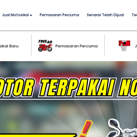
Jual Motosikal
Pemasaran Percuma
Senarai Telah Dijual
Te
ikal Baru
Pemasaran Percuma
J