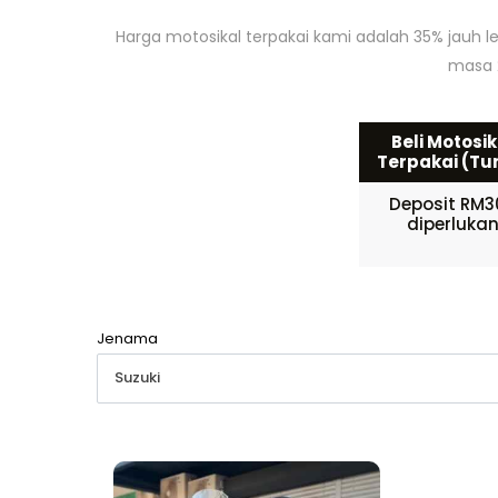
Harga motosikal terpakai kami adalah 35% jauh 
masa 2
Beli Motosik
Terpakai (Tu
Deposit RM3
diperluka
Jenama
Suzuki