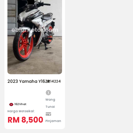
2023 Yamaha Y16ZR
#14224
Wang
162
lihat
Tunai
Harga Motosikal:
RM 8,500
Pinjaman