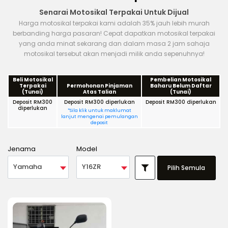
Senarai Motosikal Terpakai Untuk Dijual
Harga motosikal terpakai kami adalah 35% jauh lebih murah
berbanding harga pasaran! Cepat dapatkan motosikal terpakai
yang anda minat sekarang dan dalam masa 2 jam sahaja
motosikal tersebut akan menjadi milik anda sepenuhnya!
Beli Motosikal
Pembelian Motosikal
Terpakai
Permohonan Pinjaman
Baharu Belum Daftar
(Tunai)
Atas Talian
(Tunai)
Deposit RM300
Deposit RM300 diperlukan
Deposit RM300 diperlukan
diperlukan
*Sila klik untuk maklumat
lanjut mengenai pemulangan
deposit
Jenama
Model
Yamaha
Y16ZR
Pilih Semula