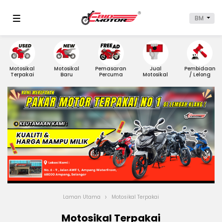
BM
Motosikal
Motosikal
Pemasaran
Jual
Pembidaan
Terpakai
Baru
Percuma
Motosikal
/ Lelong
Laman Utama
Motosikal Terpakai
Motosikal Terpakai