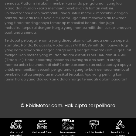
semasa. Platform ini akan memberikan anda pengalaman yang luar
biasa dan mudah ketika membuat pembelian di laman web ini.
Ebidmotor.com akan membantu anda untuk memiliki motosikal dengan
pantas, adil dan telus. Selain itu, kami juga turut menawarkan tawaran
yang tiada tandingannya terhadap motosikal baharu dan juga
motosikal terpakai dengan harga yang mampu milik dan cukup lumayan
buat anda semua.
Terdapat pelbagai jenama yang disediakan untuk anda semua seperti,
Yamaha, Honda, Kawasaki, Modenas, SYM, KTM, Benelli dan banyak lagi
yang kami tawarkan dengan harga yang sangat rendah! Kami juga turut
menjanjikan proses yang mudah dalam aktiviti PEMBELIAN dan JUALAN
(‘Trade-In’), tiada sebarang bebanan kewangan dan semua orang
mampu untuk berurusan di sini! Ebidmotor.com akan cuba sedaya upaya
untuk memberikan sebuah pengalaman yang terbaik semasa membuat
pembelian atau penjualan motosikal terpakai. Apa yang penting kami
jamin harga yang ditawarkan adalah harga terendah dalam pasaran!
© EbidMotor.com. Hak cipta terpelihara
Motosikal
Motosikal Baru
Pemasaran
Jual Motosikal
Pembidaan /
Terpakai
Percuma
Lelong