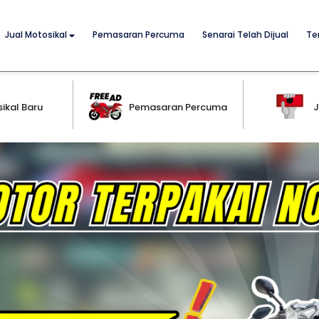
Jual Motosikal
Pemasaran Percuma
Senarai Telah Dijual
Te
ikal Baru
Pemasaran Percuma
J