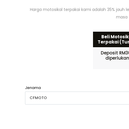
Harga motosikal terpakai kami adalah 35% jauh 
masa 2
Beli Motosik
Terpakai (Tu
Deposit RM3
diperluka
Jenama
CFMOTO