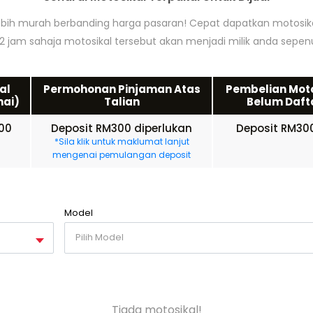
lebih murah berbanding harga pasaran! Cepat dapatkan motosi
 jam sahaja motosikal tersebut akan menjadi milik anda sepe
al
Permohonan Pinjaman Atas
Pembelian Moto
nai)
Talian
Belum Dafta
00
Deposit RM300 diperlukan
Deposit RM300
n
*Sila klik untuk maklumat lanjut
mengenai pemulangan deposit
Model
Pilih Model
Tiada motosikal!