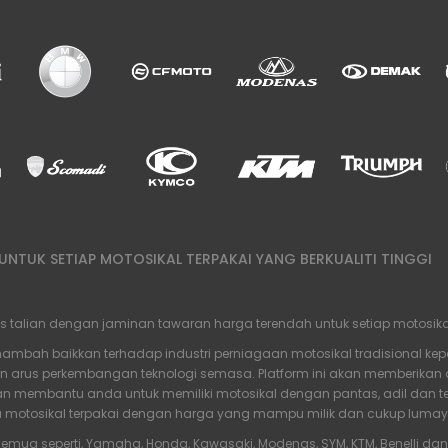
NTUK SETIAP MOTOSIKAL TERPAKAI YANG BERKUALITI TINGGI
alian dengan jaminan tawaran harga terendah untuk setiap motosikal te
bah baikkan terhadap industri perniagaan motosikal tradisional kep
an arus perkembangan teknologi semasa. Platform ini akan memberika
 membantu anda untuk memiliki motosikal dengan pantas, adil dan tel
a motosikal terpakai dengan harga yang mampu milik dan cukup luma
emua seperti, Yamaha, Honda, Kawasaki, Modenas, SYM, KTM, Benelli d