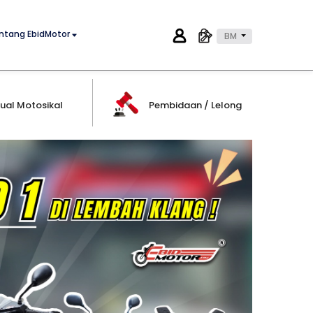
ntang EbidMotor
BM
ual Motosikal
Pembidaan / Lelong