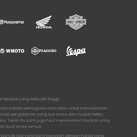
rpakai yang berkualiti tinggi.
ada industri perniagaan atas talian untuk memudahkan
n anda pengalaman yang luar biasa dan mudah ketika
us. Selain itu, kami juga turut menawarkan tawaran yang
yan buat anda semua.
an banyak lagi yang kami tawarkan dengan harga yang