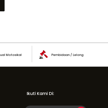
ual Motosikal
Pembidaan / Lelong
Ikuti Kami Di: