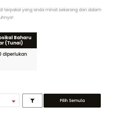
kal terpakai yang anda minat sekarang dan dalam
nuhnya!
sikal Baharu
r (Tunai)
 diperlukan
Pilih Semula