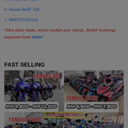
6.
Honda BeAT 110
7.
WMOTO ES125
*Jika iklan tiada, motor sudah pun dijual.. Boleh hubungi
pegawai kami
disini
FAST SELLING