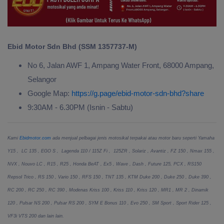
Ebid Motor Sdn Bhd (SSM 1357737-M)
No 6, Jalan AWF 1, Ampang Water Front, 68000 Ampang,
Selangor
Google Map:
https://g.page/ebid-motor-sdn-bhd?share
9:30AM - 6.30PM (Isnin - Sabtu)
Kami
Ebidmotor.com
ada menjual pelbagai jenis motosikal terpakai atau motor baru seperti Yamaha
Y15 , LC 135 , EGO S , Lagenda 110 / 115Z Fi , 125ZR , Solariz , Avantiz , FZ 150 , Nmax 155 ,
NVX , Nouvo LC , R15 , R25 , Honda BeAT , Ex5 , Wave , Dash , Future 125, PCX , RS150
Repsol Trico , RS 150 , Vario 150 , RFS 150 , TNT 135 , KTM Duke 200 , Duke 250 , Duke 390 ,
RC 200 , RC 250 , RC 390 , Modenas Kriss 100 , Kriss 110 , Kriss 120 , MR1 , MR 2 , Dinamik
120 , Pulsar NS 200 , Pulsar RS 200 , SYM E Bonus 110 , Evo 250 , SM Sport , Sport Rider 125 ,
VF3i VTS 200 dan lain lain.