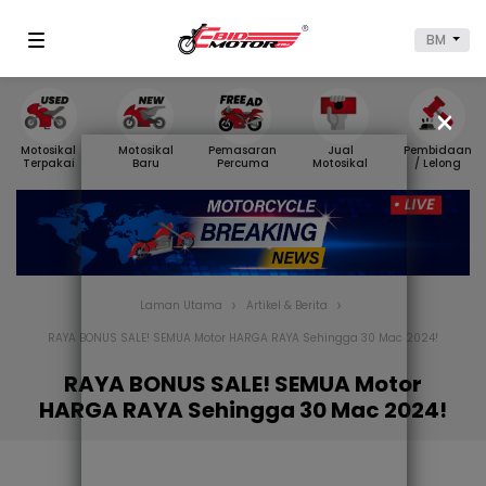
BM
×
Motosikal
Motosikal
Pemasaran
Jual
Pembidaan
Terpakai
Baru
Percuma
Motosikal
/ Lelong
Laman Utama
Artikel & Berita
RAYA BONUS SALE! SEMUA Motor HARGA RAYA Sehingga 30 Mac 2024!
RAYA BONUS SALE! SEMUA Motor
HARGA RAYA Sehingga 30 Mac 2024!