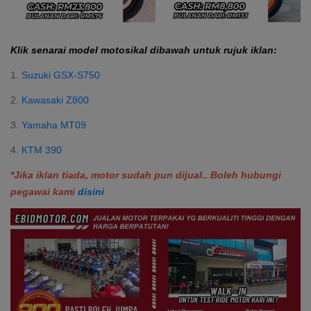
Klik senarai model motosikal dibawah untuk rujuk iklan:
1.
Suzuki GSX-S750
2.
Kawasaki Z800
3.
Yamaha MT09
4.
KTM 390
*Jika iklan tiada, motor sudah pun dijual.. Boleh hubungi
pegawai kami
disini