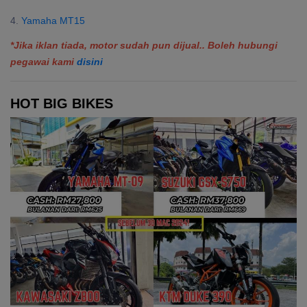
4.
Yamaha MT15
*Jika iklan tiada, motor sudah pun dijual.. Boleh hubungi
pegawai kami
disini
HOT BIG BIKES