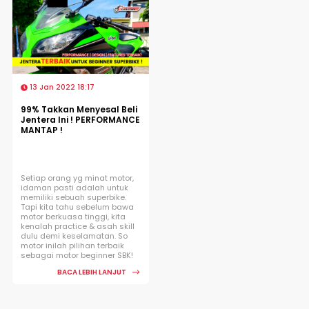
13 Jan 2022 18:17
99% Takkan Menyesal Beli
Jentera Ini ! PERFORMANCE
MANTAP !
Setiap orang yg minat motor,
idaman pasti adalah untuk
memiliki sebuah superbike.
Tapi kita tahu sebelum bawa
motor berkuasa tinggi, kita
kenalah practice & asah skill
dulu demi keselamatan. So
motor inilah pilihan terbaik
sebagai motor beginner SBK!
BACA LEBIH LANJUT