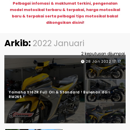
Pelbagai infomasi & maklumat terkini, pengenalan
model motosikal terbaru & terpakai, harga motosikal
baru & terpakai serta pelbagai tips motosikal bakal
dikongsikan disini!
Arkib:
2022 Januari
2 keputusan dijumpai.
28 Jan 2022 17:17
Yamaha Y16ZR Full Ori & Standard ! Bulanan dari
RM265 !