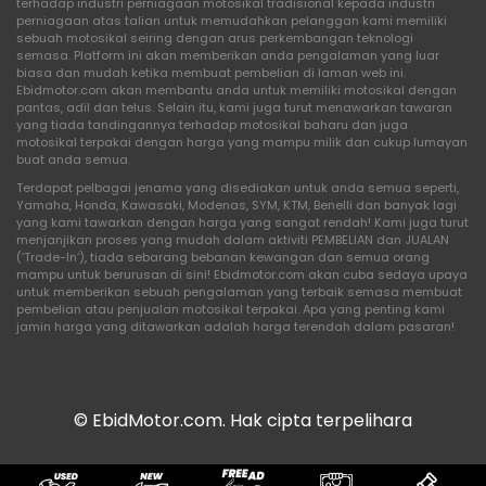
terhadap industri perniagaan motosikal tradisional kepada industri
perniagaan atas talian untuk memudahkan pelanggan kami memiliki
sebuah motosikal seiring dengan arus perkembangan teknologi
semasa. Platform ini akan memberikan anda pengalaman yang luar
biasa dan mudah ketika membuat pembelian di laman web ini.
Ebidmotor.com akan membantu anda untuk memiliki motosikal dengan
pantas, adil dan telus. Selain itu, kami juga turut menawarkan tawaran
yang tiada tandingannya terhadap motosikal baharu dan juga
motosikal terpakai dengan harga yang mampu milik dan cukup lumayan
buat anda semua.
Terdapat pelbagai jenama yang disediakan untuk anda semua seperti,
Yamaha, Honda, Kawasaki, Modenas, SYM, KTM, Benelli dan banyak lagi
yang kami tawarkan dengan harga yang sangat rendah! Kami juga turut
menjanjikan proses yang mudah dalam aktiviti PEMBELIAN dan JUALAN
(‘Trade-In’), tiada sebarang bebanan kewangan dan semua orang
mampu untuk berurusan di sini! Ebidmotor.com akan cuba sedaya upaya
untuk memberikan sebuah pengalaman yang terbaik semasa membuat
pembelian atau penjualan motosikal terpakai. Apa yang penting kami
jamin harga yang ditawarkan adalah harga terendah dalam pasaran!
© EbidMotor.com. Hak cipta terpelihara