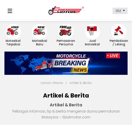
BM
Motosikal
Motosikal
Pemasaran
Jual
Pembidaan
Terpakai
Baru
Percuma
Motosikal
/ Lelong
Laman Utama
Artikel & Berita
Artikel & Berita
Artikel & Berita
Pelbagai infomasi, tip & berita mengenai dunia permotoran
Malaysia – Ebidmotor.com