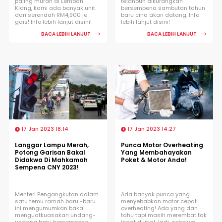
paling murah di Lembah
telahpun dikurangkan
Klang, kami ada banyak unit
bersempena sambutan tahun
dari serendah RM4,900 je
baru cina akan datang. Info
gais! Info lebih lanjut disini!
lebih lanjut disini!
BACA LEBIH LANJUT
BACA LEBIH LANJUT
17 Jan 2023 18:14
17 Jan 2023 14:27
Langgar Lampu Merah,
Punca Motor Overheating
Potong Garisan Bakal
Yang Membahayakan
Didakwa Di Mahkamah
Poket & Motor Anda!
Sempena CNY 2023!
Menteri Pengangkutan dalam
Ada banyak punca yang
satu temu ramah baru -baru
menyebabkan motor cepat
ini mengumumkan bakal
overheating! Ada yang dah
menguatkuasakan undang-
tahu tapi masih merembat tak
undang baru bersempena
ingat dunia! Jadi, sebelum