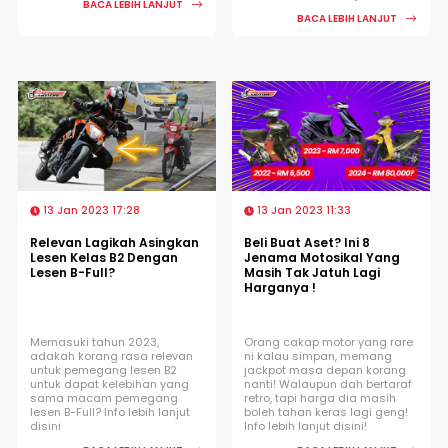
BACA LEBIH LANJUT
BACA LEBIH LANJUT
13 Jan 2023 17:28
13 Jan 2023 11:33
Relevan Lagikah Asingkan
Beli Buat Aset? Ini 8
Lesen Kelas B2 Dengan
Jenama Motosikal Yang
Lesen B-Full?
Masih Tak Jatuh Lagi
Harganya !
Memasuki tahun 2023,
Orang cakap motor yang rare
adakah korang rasa relevan
ni kalau simpan, memang
untuk pemegang lesen B2
jackpot masa depan korang
untuk dapat kelebihan yang
nanti! Walaupun dah bertaraf
sama macam pemegang
retro, tapi harga dia masih
lesen B-Full? Info lebih lanjut
boleh tahan keras lagi geng!
disini
Info lebih lanjut disini!