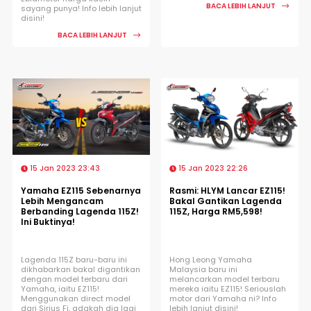
BACA LEBIH LANJUT
sayang punya! Info lebih lanjut
disini!
BACA LEBIH LANJUT
15 Jan 2023 23:43
15 Jan 2023 22:26
Yamaha EZ115 Sebenarnya
Rasmi: HLYM Lancar EZ115!
Lebih Mengancam
Bakal Gantikan Lagenda
Berbanding Lagenda 115Z!
115Z, Harga RM5,598!
Ini Buktinya!
Lagenda 115Z baru-baru ini
Hong Leong Yamaha
dikhabarkan bakal digantikan
Malaysia baru ini
dengan model terbaru dari
melancarkan model terbaru
Yamaha, iaitu EZ115!
mereka iaitu EZ115! Seriouslah
Menggunakan direct model
motor dari Yamaha ni? Info
dari Sirius Fi, adakah dia lagi
lebih lanjut disini!