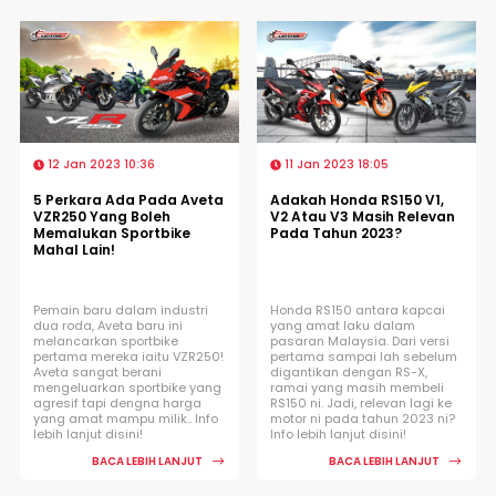
12 Jan 2023 10:36
11 Jan 2023 18:05
5 Perkara Ada Pada Aveta
Adakah Honda RS150 V1,
VZR250 Yang Boleh
V2 Atau V3 Masih Relevan
Memalukan Sportbike
Pada Tahun 2023?
Mahal Lain!
Pemain baru dalam industri
Honda RS150 antara kapcai
dua roda, Aveta baru ini
yang amat laku dalam
melancarkan sportbike
pasaran Malaysia. Dari versi
pertama mereka iaitu VZR250!
pertama sampai lah sebelum
Aveta sangat berani
digantikan dengan RS-X,
mengeluarkan sportbike yang
ramai yang masih membeli
agresif tapi dengna harga
RS150 ni. Jadi, relevan lagi ke
yang amat mampu milik.. Info
motor ni pada tahun 2023 ni?
lebih lanjut disini!
Info lebih lanjut disini!
BACA LEBIH LANJUT
BACA LEBIH LANJUT