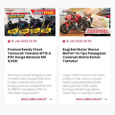
10 Jan 2023 23:38
10 Jan 2023 18:48
Promosi Ready Stock
Rugi Beli Motor Warna
Termurah Yamaha MT15 &
Matte? Ini Tips Penjagaan
R15! Harga Bermula RM
Coverset Matte Ramai
8,300!
Taktahu!
Selama ni asyik tengok je, kali
Jaga motor warna mati atau
ni mesti dah mampu beli dah
matte ni tak sama macam
tu gais sebab kami ada
motor yang berwarna kilat
harga promosi untuk MT15, R15
atau glossy! Jadi, kalau
& CBR150 sempena CNY ni!
korang taknak rugi besar,
Info lebih lanjut disini!
follow tips ni sampai habis!
BACA LEBIH LANJUT
BACA LEBIH LANJUT