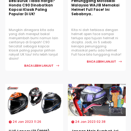
Besi Buruk Tiada Harga?
Penunggang Motosikal
Honda C90 Dinobatkan
Malaysia WAJIB Memakai
Kapcai Klasik Paling
Helmet Full Face! Ini
Popular Di UK!
Sebabnya..
Mungkin dinegara kita ada
Kita ni dah terbiasa dengan
yang dah mereput bakal
helmet open face sampai
menyembah bumi namun lain
terlupa apa tujuan helmet ni
ceritanya di Eropah! C90
dicipta. Jadi, ini 5 sebab
tercatat sebagai kapcai
kenapa penunggang
klasik paling popular pilihan
motosikal perlu ada helmet
rakyat UK tau! Info lebih lanjut
Full face bila tunggang motor!
disini!
BACA LEBIH LANJUT
BACA LEBIH LANJUT
24 Jan 2023 11:26
24 Jan 2023 02:38