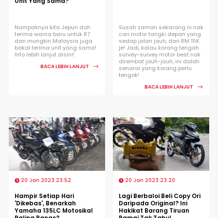
Unit Yang Sama?
Nampaknya kita Jepun dah
Susah zaman sekarang ni nak
terima warna baru untuk R7
cari motor tangki depan yang
dan mungkin Malaysia juga
sedap jalan jauh, dari RM 15K
bakal terima unit yang sama!
je! Jadi, kalau korang tengah
Info lebih lanjut disini!
survey-survey motor best nak
dirembat jauh-jauh, ini dalah
BACA LEBIH LANJUT
senarai yang korang perlu
tengok!
BACA LEBIH LANJUT
20 Jan 2023 23:52
20 Jan 2023 23:20
Hampir Setiap Hari
Lagi Berbaloi Beli Copy Ori
'Dikebas', Benarkah
Daripada Original? Ini
Yamaha 135LC Motosikal
Hakikat Barang Tiruan
Paling Panas?
Ramai Tak Tahu!