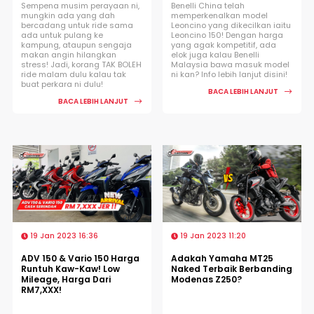
Sempena musim perayaan ni,
Benelli China telah
mungkin ada yang dah
memperkenalkan model
bercadang untuk ride sama
Leoncino yang dikecilkan iaitu
ada untuk pulang ke
Leoncino 150! Dengan harga
kampung, ataupun sengaja
yang agak kompetitif, ada
makan angin hilangkan
elok juga kalau Benelli
stress! Jadi, korang TAK BOLEH
Malaysia bawa masuk model
ride malam dulu kalau tak
ni kan? Info lebih lanjut disini!
buat perkara ni dulu!
BACA LEBIH LANJUT
BACA LEBIH LANJUT
19 Jan 2023 16:36
19 Jan 2023 11:20
ADV 150 & Vario 150 Harga
Adakah Yamaha MT25
Runtuh Kaw-Kaw! Low
Naked Terbaik Berbanding
Mileage, Harga Dari
Modenas Z250?
RM7,XXX!