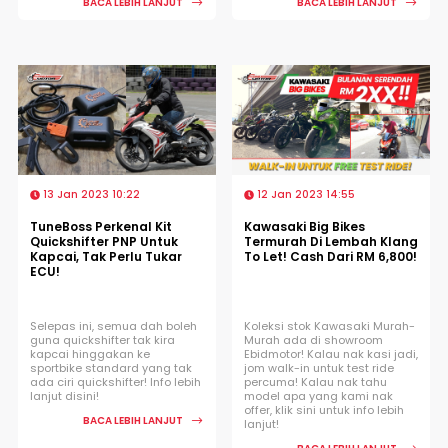
BACA LEBIH LANJUT
BACA LEBIH LANJUT
13 Jan 2023 10:22
12 Jan 2023 14:55
TuneBoss Perkenal Kit
Kawasaki Big Bikes
Quickshifter PNP Untuk
Termurah Di Lembah Klang
Kapcai, Tak Perlu Tukar
To Let! Cash Dari RM 6,800!
ECU!
Selepas ini, semua dah boleh
Koleksi stok Kawasaki Murah-
guna quickshifter tak kira
Murah ada di showroom
kapcai hinggakan ke
Ebidmotor! Kalau nak kasi jadi,
sportbike standard yang tak
jom walk-in untuk test ride
ada ciri quickshifter! Info lebih
percuma! Kalau nak tahu
lanjut disini!
model apa yang kami nak
offer, klik sini untuk info lebih
BACA LEBIH LANJUT
lanjut!