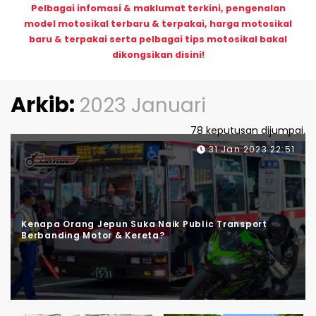
Pelbagai infomasi & maklumat terkini, pengenalan
model motosikal terbaru & terpakai, harga motosikal
baru & terpakai serta pelbagai tips motosikal bakal
dikongsikan disini!
Arkib:
2023 Januari
78 keputusan dijumpai.
31 Jan 2023 22:51
Kenapa Orang Jepun Suka Naik Public Transport
Berbanding Motor & Kereta?