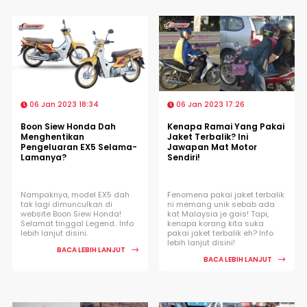
06 Jan 2023 18:34
06 Jan 2023 17:26
Boon Siew Honda Dah
Kenapa Ramai Yang Pakai
Menghentikan
Jaket Terbalik? Ini
Pengeluaran EX5 Selama-
Jawapan Mat Motor
Lamanya?
Sendiri!
Nampaknya, model EX5 dah
Fenomena pakai jaket terbalik
tak lagi dimunculkan di
ni memang unik sebab ada
website Boon Siew Honda!
kat Malaysia je gais! Tapi,
Selamat tinggal Legend.. Info
kenapa korang kita suka
lebih lanjut disini.
pakai jaket terbalik eh? Info
lebih lanjut disini!
BACA LEBIH LANJUT
BACA LEBIH LANJUT