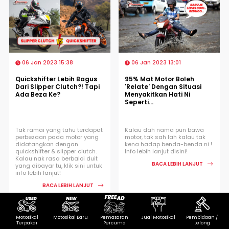
06 Jan 2023 15:38
06 Jan 2023 13:01
Quickshifter Lebih Bagus
95% Mat Motor Boleh
Dari Slipper Clutch?! Tapi
'Relate' Dengan Situasi
Ada Beza Ke?
Menyakitkan Hati Ni
Seperti...
Tak ramai yang tahu terdapat
Kalau dah nama pun bawa
perbezaan pada motor yang
motor, tak sah lah kalau tak
didatangkan dengan
kena hadap benda-benda ni !
quickshifter & slipper clutch.
Info lebih lanjut disini!
Kalau nak rasa berbaloi duit
BACA LEBIH LANJUT
yang dibayar tu, klik sini untuk
info lebih lanjut!
BACA LEBIH LANJUT
Motosikal
Motosikal Baru
Pemasaran
Jual Motosikal
Pembidaan /
Terpakai
Percuma
Lelong