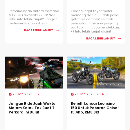
Perbandingan antara Yamaha
Korang ingat tayar motor
MT25 & Kawasaki Z250! Nak
memang dari dulu dah pakai
tahu info lebih lanjut? Jangan
getah ke camne? Sejarah
malu-malu dan klik sini!
penciptaan tayar ni panjang
tau tapi min cuba pendekkan,
BACA LEBIH LANJUT
k? Info lebih lanjut disini!
BACA LEBIH LANJUT
20 Jan 2023 13:21
20 Jan 2023 12:04
Jangan Ride Jauh Waktu
Benelli Lancar Leoncino
Malam Kalau Tak Buat 7
150 Untuk Pasaran China!
Perkara Ini Dulu!
15.4hp, RM8.8K!