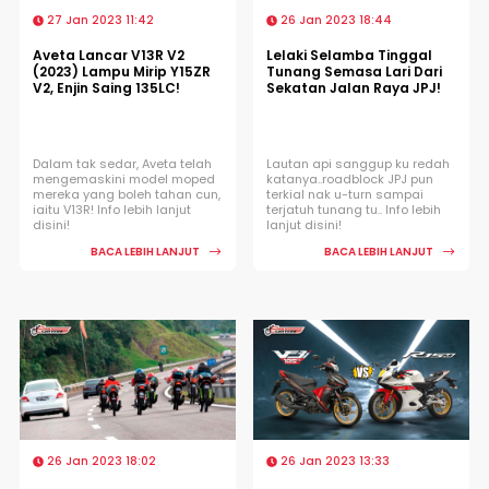
27 Jan 2023 11:42
26 Jan 2023 18:44
Aveta Lancar V13R V2
Lelaki Selamba Tinggal
(2023) Lampu Mirip Y15ZR
Tunang Semasa Lari Dari
V2, Enjin Saing 135LC!
Sekatan Jalan Raya JPJ!
Dalam tak sedar, Aveta telah
Lautan api sanggup ku redah
mengemaskini model moped
katanya..roadblock JPJ pun
mereka yang boleh tahan cun,
terkial nak u-turn sampai
iaitu V13R! Info lebih lanjut
terjatuh tunang tu.. Info lebih
disini!
lanjut disini!
BACA LEBIH LANJUT
BACA LEBIH LANJUT
26 Jan 2023 18:02
26 Jan 2023 13:33