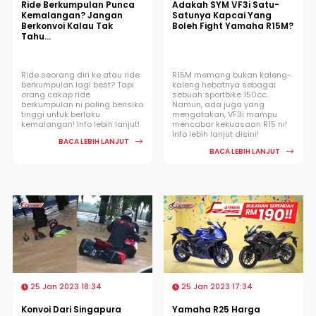
Ride Berkumpulan Punca
Adakah SYM VF3i Satu-
Kemalangan? Jangan
Satunya Kapcai Yang
Berkonvoi Kalau Tak
Boleh Fight Yamaha R15M?
Tahu...
Ride seorang diri ke atau ride
R15M memang bukan kaleng-
berkumpulan lagi best? Tapi
kaleng hebatnya sebagai
orang cakap ride
sebuah sportbike 150cc..
berkumpulan ni paling berisiko
Namun, ada juga yang
tinggi untuk berlaku
mengatakan, VF3i mampu
kemalangan! Info lebih lanjut!
mencabar kekuasaan R15 ni!
Info lebih lanjut disini!
BACA LEBIH LANJUT
BACA LEBIH LANJUT
25 Jan 2023 18:34
25 Jan 2023 17:34
Konvoi Dari Singapura
Yamaha R25 Harga