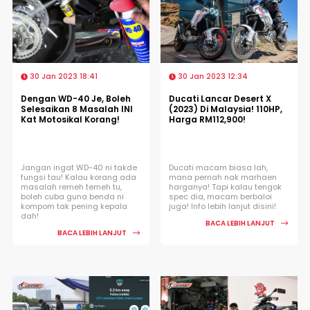
30 Jan 2023 18:41
30 Jan 2023 12:34
Dengan WD-40 Je, Boleh
Ducati Lancar Desert X
Selesaikan 8 Masalah INI
(2023) Di Malaysia! 110HP,
Kat Motosikal Korang!
Harga RM112,900!
Jangan ingat WD-40 ni takde
Ducati macam biasa lah,
fungsi tau! Kalau korang ada
mana pernah nak marhaen
masalah remeh temeh tu,
harganya! Tapi kalau tengok
boleh cuba guna benda ni
spec dia, macam berbaloi
kompom tak pening kepala
juga! Info lebih lanjut disini!
dah!
BACA LEBIH LANJUT
BACA LEBIH LANJUT