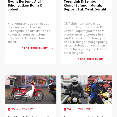
Nyaris Bertemu Ajal
Terendah Di Lembah
Dihanyutkan Banjir Di
Klang! Bulanan Murah,
Johor!
Deposit Tak Cekik Darah!
Kita yang tengok pun risau..
CNY dah nak habis ni dan
Buat masa terdekat ni
macam tu juga lah stok R25
kurangkan lah aktiviti ride ke
kami ni.. laju terjual macam
kawasan yang berpotensi
pisang goreng cheese leleh
naik banjir.. Info lebih lanjut
viral! Kalau korang tenegha
disini!
cari r25 dengan harga paling
berpatututan, dan condition
BACA LEBIH LANJUT
motor tiptop, sini yang korang
perlu tengok!
BACA LEBIH LANJUT
25 Jan 2023 12:35
24 Jan 2023 23:10