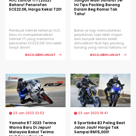
HJC Lancar I71 (2023)
Jangan Main Sumbat Je!
Baharu! Penarafan
Ini Tips Packing Barang
ECE22.06, Harga Kekal T20!
Dalam Beg Ramai Tak
Tahu!
Pembuat helmet terkenal, HJC
Bukan je lagi memudahkan
baru ini memperkenalkan
perjalanan, tapi lebih ringan
helmet I71 yang menerima
dan banyak benda boleh
penarafan ECE22.06! Info lebih
dimuatkan! Ikuti tips packing
lanjut disini!
barang yang ramai taktahu ni!
BACA LEBIH LANJUT
BACA LEBIH LANJUT
23 Jan 2023 22:52
23 Jan 2023 18:41
Yamaha R7 2023 Terima
6 Sportbike B2 Paling Best
Warna Baru Di Jepun!
Jalan Jauh! Harga Tak
Malaysia Bakal Terima
Sampai RM15,000!