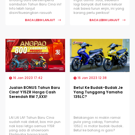
sambutan Tahun Baru Cina ini!
lagi banyak duit kena keluar
Info lebih lanjut
nak bawa turun enjin, ini yang
disini!kueangkan rasuah
korang perlu periksa!
BACA LEBIH LANJUT
BACA LEBIH LANJUT
16 Jan 2023 17:42
16 Jan 2023 12:38
Jualan BONUS Tahun Baru
Betul Ke Budak-Budak Je
Cina! Y15ZR Harga Cash
Yang Tunggang Yamaha
Serendah RM 7,XXX!
135LC?
LAI LAI LAI! Tahun Baru Cina
Belakangan ni makin ramai
sudah nak dekat, bos min pun
pula yang cakap, Yamaha
nak kasi letgo semua Y15R
135LC ni motor budak-budak..
yang ada di showroom
Betul ke bohong ni gais?
Ebidmotor harga kasih