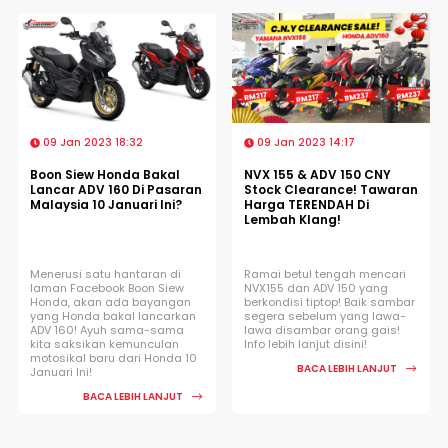
09 Jan 2023 18:32
09 Jan 2023 14:17
Boon Siew Honda Bakal
NVX 155 & ADV 150 CNY
Lancar ADV 160 Di Pasaran
Stock Clearance! Tawaran
Malaysia 10 Januari Ini?
Harga TERENDAH Di
Lembah Klang!
Menerusi satu hantaran di
Ramai betul tengah mencari
laman Facebook Boon Siew
NVX155 dan ADV 150 yang
Honda, akan ada bayangan
berkondisi tiptop! Baik sambar
yang Honda bakal lancarkan
segera sebelum yang lawa-
ADV 160! Ayuh sama-sama
lawa disambar orang gais!
kita saksikan kemunculan
Info lebih lanjut disini!
motosikal baru dari Honda 10
BACA LEBIH LANJUT
Januari Ini!
BACA LEBIH LANJUT