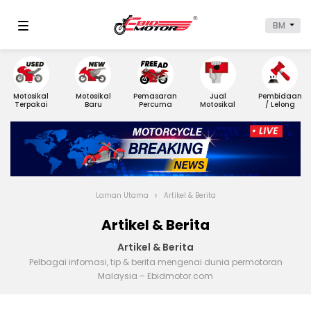
BM
Motosikal
Motosikal
Pemasaran
Jual
Pembidaan
Terpakai
Baru
Percuma
Motosikal
/ Lelong
Laman Utama
Artikel & Berita
Artikel & Berita
Artikel & Berita
Pelbagai infomasi, tip & berita mengenai dunia permotoran
Malaysia – Ebidmotor.com