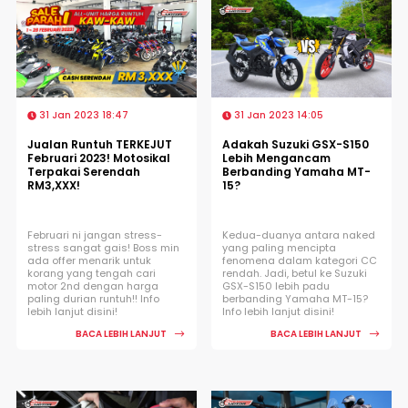
31 Jan 2023 18:47
31 Jan 2023 14:05
Jualan Runtuh TERKEJUT
Adakah Suzuki GSX-S150
Februari 2023! Motosikal
Lebih Mengancam
Terpakai Serendah
Berbanding Yamaha MT-
RM3,XXX!
15?
Februari ni jangan stress-
Kedua-duanya antara naked
stress sangat gais! Boss min
yang paling mencipta
ada offer menarik untuk
fenomena dalam kategori CC
korang yang tengah cari
rendah. Jadi, betul ke Suzuki
motor 2nd dengan harga
GSX-S150 lebih padu
paling durian runtuh!! Info
berbanding Yamaha MT-15?
lebih lanjut disini!
Info lebih lanjut disini!
BACA LEBIH LANJUT
BACA LEBIH LANJUT