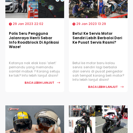
29 Jan 2023 22:02
29 Jan 2023 13:29
Polis Seru Pengguna
Betul Ke Servis Motor
Jalanraya Henti Sebar
Sendiri Lebih Berbaloi Dari
Info Roadblock Di Aplikasi
Ke Pusat Servis Rasmi?
Waze!
Katanya nak elak kasi 'alert'
Betul ke motor baru kalau
pemandu yang memandu
servis sendiri lagi berbaloi
sambil mabuk ? Korang setuju
dari servis di pusat pengedar
ke tak? Info lebih lanjut disini!
sah tempat korang beli motor?
Info lebih lanjut disini!
BACA LEBIH LANJUT
BACA LEBIH LANJUT