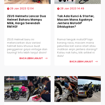
29 Jan 2023 12:04
28 Jan 2023 14:49
ZEUS Helmets Lancar Dua
Tak Ada Kunci & Starter,
Helmet Baharu Mampu
Macam Mana Agaknya
Milik, Harga Serendah
Jentera MotoGP
RM140!
Dihidupkan?
ZEUS Helmet baru ini
Ramai tengok motoGP tapi
melancarkan dua variasi
korang rasa, macam mana
helmet baru khusus buat
pelumba kat sana start atau
penggemar gaya vintage dan
matikan enjin jentera dorang?
touring! Info lebih lanjut disini!
Kalau nak tahu, klik artikel ni
dulu!
BACA LEBIH LANJUT
BACA LEBIH LANJUT