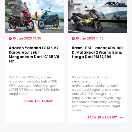
10 Jan 2023 13:35
10 Jan 2023 11:42
Adakah Yamaha LC135 V7
Rasmi: BSH Lancar ADV 160
Karburetor Lebih
Di Malaysia! 2 Warna Baru,
Mengancam Dari LC135 V8
Harga Dari RM 12,999!
Fi?
Dah tahun 2023 ni, korang
Boon Siew Honda hari ini
rasa lebih berbaloi beli LC135
secara rasminya
V8 Fi atau pun kekal dengan
melancarkan skuter urban-
LC135 V7 Karburetor? Info lebih
adventure kegemaran ramai
lanjut disini!
iaitu ADV 160. Dengna enjin
yang dinaiktaraf, banyak lagi
BACA LEBIH LANJUT
tambahan baru yang korang
patut tengok! Info lebih lanjut
disini.
BACA LEBIH LANJUT