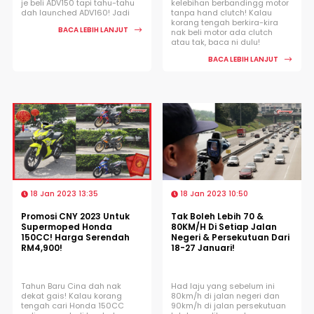
je beli ADV150 tapi tahu-tahu
kelebihan berbandingg motor
dah launched ADV160! Jadi
tanpa hand clutch! Kalau
korang tengah berkira-kira
BACA LEBIH LANJUT
nak beli motor ada clutch
atau tak, baca ni dulu!
BACA LEBIH LANJUT
18 Jan 2023 13:35
18 Jan 2023 10:50
Promosi CNY 2023 Untuk
Tak Boleh Lebih 70 &
Supermoped Honda
80KM/H Di Setiap Jalan
150CC! Harga Serendah
Negeri & Persekutuan Dari
RM4,900!
18-27 Januari!
Tahun Baru Cina dah nak
Had laju yang sebelum ini
dekat gais! Kalau korang
80km/h di jalan negeri dan
tengah cari Honda 150CC
90km/h di jalan persekutuan