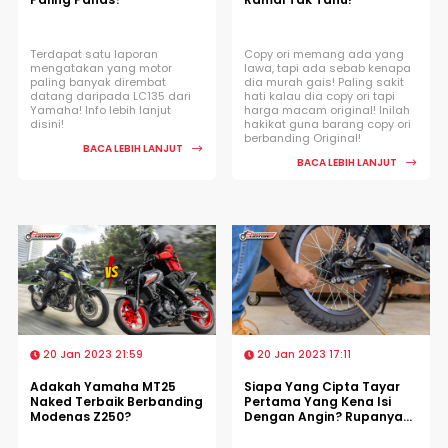
Terdapat satu laporan
Copy ori memang ada yang
mengatakan yang motor
lawa, tapi ada sebab kenapa
paling banyak dirembat
dia murah gais! Paling sakit
datang daripada LC135 dari
hati kalau dia copy ori tapi
Yamaha! Info lebih lanjut
harga macam original! Inilah
disini!
hakikat guna barang copy ori
berbanding Original!
BACA LEBIH LANJUT
BACA LEBIH LANJUT
20 Jan 2023 21:59
20 Jan 2023 17:11
Adakah Yamaha MT25
Siapa Yang Cipta Tayar
Naked Terbaik Berbanding
Pertama Yang Kena Isi
Modenas Z250?
Dengan Angin? Rupanya...