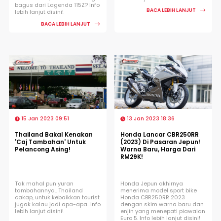
bagus dari Lagenda 115Z? Info
BACA LEBIH LANJUT
lebih lanjut disini!
BACA LEBIH LANJUT
15 Jan 2023 09:51
13 Jan 2023 18:36
Thailand Bakal Kenakan
Honda Lancar CBR250RR
'Caj Tambahan' Untuk
(2023) Di Pasaran Jepun!
Pelancong Asing!
Warna Baru, Harga Dari
RM29K!
Tak mahal pun yuran
Honda Jepun akhirnya
tambahannya.. Thailand
menerima model sport bike
cakap, untuk kebaikkan tourist
Honda CBR250RR 2023
jugak kalau jadi apa-apa...Info
dengan skim warna baru dan
lebih lanjut disini!
enjin yang menepati piawaian
Euro 5. Info lebih lanjut disini!