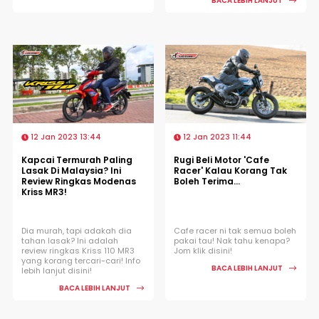
BACA LEBIH LANJUT
12 Jan 2023 13:44
12 Jan 2023 11:44
Kapcai Termurah Paling
Rugi Beli Motor 'Cafe
Lasak Di Malaysia? Ini
Racer' Kalau Korang Tak
Review Ringkas Modenas
Boleh Terima...
Kriss MR3!
Dia murah, tapi adakah dia
Cafe racer ni tak semua boleh
tahan lasak? Ini adalah
pakai tau! Nak tahu kenapa?
review ringkas Kriss 110 MR3
Jom klik disini!
yang korang tercari-cari! Info
BACA LEBIH LANJUT
lebih lanjut disini!
BACA LEBIH LANJUT