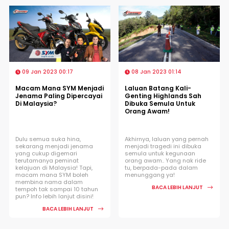
09 Jan 2023 00:17
08 Jan 2023 01:14
Macam Mana SYM Menjadi
Laluan Batang Kali-
Jenama Paling Dipercayai
Genting Highlands Sah
Di Malaysia?
Dibuka Semula Untuk
Orang Awam!
Dulu semua suka hina,
Akhirnya, laluan yang pernah
sekarang menjadi jenama
menjadi tragedi ini dibuka
yang cukup digemari
semula untuk kegunaan
terutamanya peminat
orang awam.. Yang nak ride
kelajuan di Malaysia! Tapi,
tu, berpada-pada dalam
macam mana SYM boleh
menunggang ya!
membina nama dalam
BACA LEBIH LANJUT
tempoh tak sampai 10 tahun
pun? Info lebih lanjut disini!
BACA LEBIH LANJUT