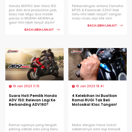
Honda ADV150 dan Vario 150
Perbandingan antara Yamaha
pun dah end production jadi,
MT25 & Kawasaki Z250! Nak
boss nak letgo dua model
tahu info lebih lanjut? Jangan
panas ni MURAH-MURAH je
malu-malu dan klik sini!
gais! Info lebih lanjut disini!
BACA LEBIH LANJUT
BACA LEBIH LANJUT
19 Jan 2023 11:15
18 Jan 2023 18:41
Suara Hati Pemilik Honda
4 Kelebihan Ini Buatkan
ADV 150: Relevan Lagi Ke
Ramai RUGI Tak Beli
Berbanding ADV160?
Motosikal Klac Tangan!
Ramai rupanya yang tengah
Motor dengan hand clutch
pening sebab ada yang baru
sebenarnya ada lagi banyak