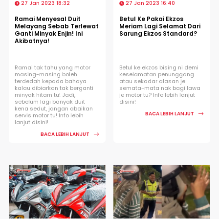
27 Jan 2023 18:32
27 Jan 2023 16:40
Ramai Menyesal Duit
Betul Ke Pakai Ekzos
Melayang Sebab Terlewat
Meriam Lagi Selamat Dari
Ganti Minyak Enjin! Ini
Sarung Ekzos Standard?
Akibatnya!
Ramai tak tahu yang motor
Betul ke ekzos bising ni demi
masing-masing boleh
keselamatan penunggang
terdedah kepada bahaya
atau sekadar alasan je
kalau dibiarkan tak berganti
semata-mata nak bagi lawa
minyak hitam tu! Jadi,
je motor tu? Info lebih lanjut
sebelum lagi banyak duit
disini!
kena sedut, jangan abaikan
BACA LEBIH LANJUT
servis motor tu! Info lebih
lanjut disini!
BACA LEBIH LANJUT