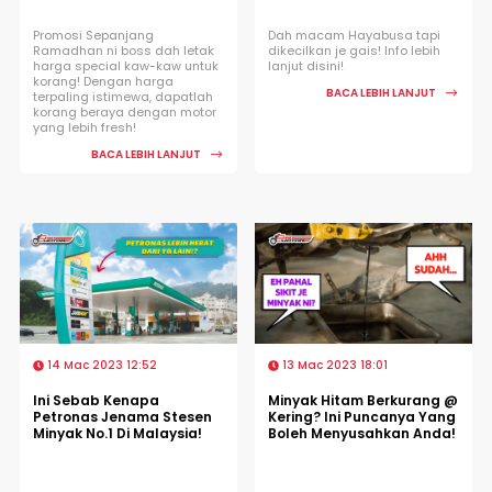
Promosi Sepanjang
Dah macam Hayabusa tapi
Ramadhan ni boss dah letak
dikecilkan je gais! Info lebih
harga special kaw-kaw untuk
lanjut disini!
korang! Dengan harga
BACA LEBIH LANJUT
terpaling istimewa, dapatlah
korang beraya dengan motor
yang lebih fresh!
BACA LEBIH LANJUT
14 Mac 2023 12:52
13 Mac 2023 18:01
Ini Sebab Kenapa
Minyak Hitam Berkurang @
Petronas Jenama Stesen
Kering? Ini Puncanya Yang
Minyak No.1 Di Malaysia!
Boleh Menyusahkan Anda!