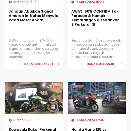
19 Mac 2023 15:21
18 Mac 2023 15:24
Jangan Abaikan Signal
AWAS! 90% CONFIRM Tak
Amaran Ini Kalau Menyala
Perasan & Hampir
Pada Motor Anda!
Kemalangan Disebabkan
8 Perkara INI!
5 Warning light ini BAHAYA
Berpunca dari 8 sebab-sebab
kalau diabaikan! Ini maksud
ni, badan pun sakit dan poket
signal amaran dan apa yang
pun rabak! Jadi, sebelum
korang perlu lakukan jika
benda buruk terjadi,
menyala!
hadamkan dulu 8 perkara ni!
BACA LEBIH LANJUT
BACA LEBIH LANJUT
17 Mac 2023 18:31
17 Mac 2023 17:35
Kawasaki Bakal Perkenal
Honda Vario 125 vs