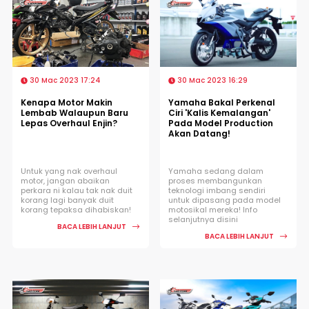
30 Mac 2023 17:24
30 Mac 2023 16:29
Kenapa Motor Makin
Yamaha Bakal Perkenal
Lembab Walaupun Baru
Ciri 'Kalis Kemalangan'
Lepas Overhaul Enjin?
Pada Model Production
Akan Datang!
Untuk yang nak overhaul
Yamaha sedang dalam
motor, jangan abaikan
proses membangunkan
perkara ni kalau tak nak duit
teknologi imbang sendiri
korang lagi banyak duit
untuk dipasang pada model
korang tepaksa dihabiskan!
motosikal mereka! Info
selanjutnya disini
BACA LEBIH LANJUT
BACA LEBIH LANJUT