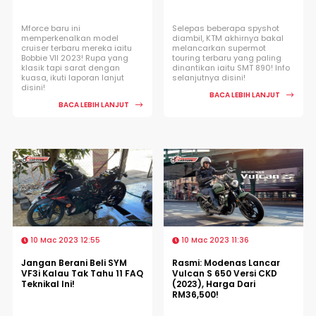
Mforce baru ini
Selepas beberapa spyshot
memperkenalkan model
diambil, KTM akhirnya bakal
cruiser terbaru mereka iaitu
melancarkan supermot
Bobbie VII 2023! Rupa yang
touring terbaru yang paling
klasik tapi sarat dengan
dinantikan iaitu SMT 890! Info
kuasa, ikuti laporan lanjut
selanjutnya disini!
disini!
BACA LEBIH LANJUT
BACA LEBIH LANJUT
10 Mac 2023 12:55
10 Mac 2023 11:36
Jangan Berani Beli SYM
Rasmi: Modenas Lancar
VF3i Kalau Tak Tahu 11 FAQ
Vulcan S 650 Versi CKD
Teknikal Ini!
(2023), Harga Dari
RM36,500!