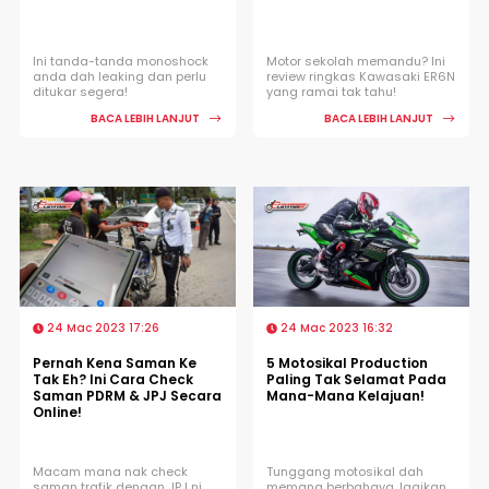
Ini tanda-tanda monoshock
Motor sekolah memandu? Ini
anda dah leaking dan perlu
review ringkas Kawasaki ER6N
ditukar segera!
yang ramai tak tahu!
BACA LEBIH LANJUT
BACA LEBIH LANJUT
24 Mac 2023 17:26
24 Mac 2023 16:32
Pernah Kena Saman Ke
5 Motosikal Production
Tak Eh? Ini Cara Check
Paling Tak Selamat Pada
Saman PDRM & JPJ Secara
Mana-Mana Kelajuan!
Online!
Macam mana nak check
Tunggang motosikal dah
saman trafik dengan JPJ ni
memang berbahaya, lagikan