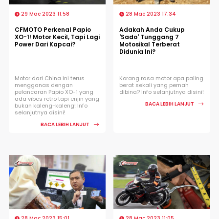
29 Mac 2023 11:58
28 Mac 2023 17:34
CFMOTO Perkenal Papio
Adakah Anda Cukup
XO-1! Motor Kecil, Tapi Lagi
'Sado' Tunggang 7
Power Dari Kapcai?
Motosikal Terberat
Didunia Ini?
Motor dari China ini terus
Korang rasa motor apa paling
mengganas dengan
berat sekali yang pernah
pelancaran Papio XO-1 yang
dibina? Info selanjutnya disini!
ada vibes retro tapi enjin yang
BACA LEBIH LANJUT
bukan kaleng-kaleng! Info
selanjutnya disini!
BACA LEBIH LANJUT
28 Mac 2023 15:01
28 Mac 2023 11:05