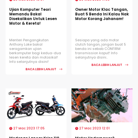
Ujian Komputer Teori
Owner Motor Klac Tangan,
Memandu Bakal
Buat 5 Benda Ini Kalau Nak
Disekalikan Untuk Lesen
Motor Korang Jahanam!
Motor & Kereta!
Menteri Pengangkutan
Sesiapa yang ada motor
Anthony Loke bakal
clutch tangan, jangan buat 5
seragamkan ujian
benda ini sebab CONFIRM
berkomputer bagi kedua-dua
transmission kaput! Info
lesen kereta dan motosikal!
selanjutnya disini..
Info selanjutnya disini!
BACA LEBIH LANJUT
BACA LEBIH LANJUT
27 Mac 2023 17:05
27 Mac 2023 12:01