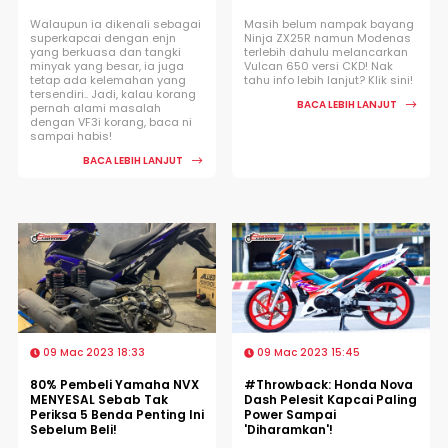
Walaupun ia dikenali sebagai
Masih belum nampak bayang
superkapcai dengan enjn
Ninja ZX25R namun Modenas
yang berkuasa dan tangki
terlebih dahulu melancarkan
minyak yang besar, ia juga
Vulcan 650 versi CKD! Nak
tetap ada kelemahan yang
tahu info lebih lanjut? Klik sini!
tersendiri.. Jadi, kalau korang
BACA LEBIH LANJUT
pernah alami masalah
dengan VF3i korang, baca ni
sampai habis!
BACA LEBIH LANJUT
09 Mac 2023 18:33
09 Mac 2023 15:45
80% Pembeli Yamaha NVX
#Throwback: Honda Nova
MENYESAL Sebab Tak
Dash Pelesit Kapcai Paling
Periksa 5 Benda Penting Ini
Power Sampai
Sebelum Beli!
'Diharamkan'!