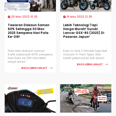
20 Mac 2023 10:35
19 Mac 2023 21:35
Tawaran Diskaun Saman
Lebih Teknologi Tapi
60% Sehingga 30 Mac
Harga Murah! Suzuki
2023 Sempena Hari Polis
Lancar GSX-8S (2023) Di
Ke-216!
Pasaran Jepun!
Polis beri diskaun saman
Enjin in-line 2 Silinder tapi feel
trafik sebanyak 60% sempena
macam V-Twin! Spec dan
Hari Polis ke 216! Info lebih
tarikh pelancaran klik disini!
lanjut disini!
BACA LEBIH LANJUT
BACA LEBIH LANJUT