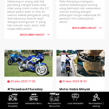
Sekarang ni orang dah tak
Polis Putrajaya mengalu-
pandang sangat kalau ada
alukan kedatangan korang
rider yang claim motor dia CC
yang berhajat nak selesaikan
besar pakai enjin in-line. Ini
saman korang dengan
semua sebab pengeluar yang
potongan harga sebanyak 50
dah beransur kearah enjin
peratus! Info selanjutnya
dengan konfigurasi 'V' yang
disini!
tak macam dulu-dulu! Jadi,
BACA LEBIH LANJUT
siapa lebih padu!
BACA LEBIH LANJUT
02 Mac 2023 17:25
01 Mac 2023 18:33
#ThrowbackThursday:
Motor Habis Minyak
Suzuki FXR150 Sportbike
Tengah Jalan? Ini 'Life
150CC Paling Power Tiada
Hack' Yang Ramai Tak
Pesaing!
Tahu!
Motosikal
Motosikal Baru
Pemasaran
Jual Motosikal
Pembidaan /
Terpakai
Percuma
Lelong