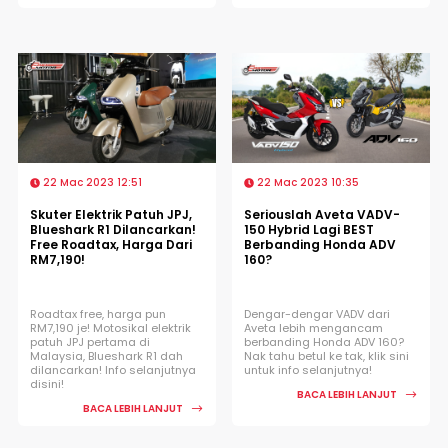
22 Mac 2023 12:51
22 Mac 2023 10:35
Skuter Elektrik Patuh JPJ,
Seriouslah Aveta VADV-
Blueshark R1 Dilancarkan!
150 Hybrid Lagi BEST
Free Roadtax, Harga Dari
Berbanding Honda ADV
RM7,190!
160?
Roadtax free, harga pun
Dengar-dengar VADV dari
RM7,190 je! Motosikal elektrik
Aveta lebih mengancam
patuh JPJ pertama di
berbanding Honda ADV 160?
Malaysia, Blueshark R1 dah
Nak tahu betul ke tak, klik sini
dilancarkan! Info selanjutnya
untuk info selanjutnya!
disini!
BACA LEBIH LANJUT
BACA LEBIH LANJUT