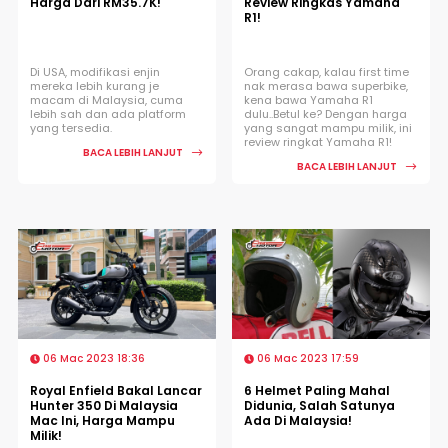
Harga Dari RM35.7K!
Review Ringkas Yamaha
R1!
Di USA, modifikasi enjin
Orang cakap, kalau first time
mereka lebih kurang je
nak merasa bawa superbike,
macam di Malaysia, cuma
kena bawa Yamaha R1
lebih sah dan ada platform
dulu..Betul ke? Dengan harga
yang tersedia.
yang sangat mampu milik, ini
review ringkat Yamaha R1!
BACA LEBIH LANJUT
BACA LEBIH LANJUT
06 Mac 2023 18:36
06 Mac 2023 17:59
Royal Enfield Bakal Lancar
6 Helmet Paling Mahal
Hunter 350 Di Malaysia
Didunia, Salah Satunya
Mac Ini, Harga Mampu
Ada Di Malaysia!
Milik!