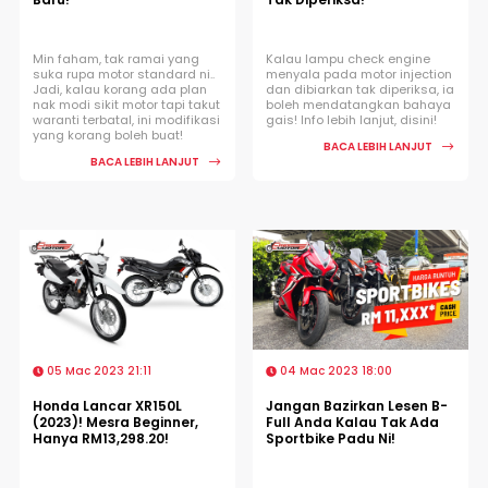
Min faham, tak ramai yang
Kalau lampu check engine
suka rupa motor standard ni..
menyala pada motor injection
Jadi, kalau korang ada plan
dan dibiarkan tak diperiksa, ia
nak modi sikit motor tapi takut
boleh mendatangkan bahaya
waranti terbatal, ini modifikasi
gais! Info lebih lanjut, disini!
yang korang boleh buat!
BACA LEBIH LANJUT
BACA LEBIH LANJUT
05 Mac 2023 21:11
04 Mac 2023 18:00
Honda Lancar XR150L
Jangan Bazirkan Lesen B-
(2023)! Mesra Beginner,
Full Anda Kalau Tak Ada
Hanya RM13,298.20!
Sportbike Padu Ni!