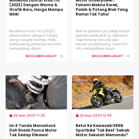
Modenas Lancar Kriss 110
Motor Underpower?
(2023) Dengan Warna &
Fahami Makna Korek,
Grafik Baru, Harga Mampu
Polish & Potong Blok Yang
Milik!
Ramai Tak Tahu!
Modenas Kriss 110 (2023)
Ramai palatao je cakap motor
dilancarkan dengan harga
pernah korek blok la, rebore la..
yang sangat mampu milik
Tapi korang tahu ke apa
berbanding pesaing lain! Info
benda yang korang claim tu?
selanjutnya disini!
Info selanjutnya disini
BACA LEBIH LANJUT
BACA LEBIH LANJUT
26 Mac 2023 17:36
26 Mac 2023 12:40
Ini 4 Tanda Monoshock
Betul Ke Kawasaki ER6N
Dah Rosak Punca Motor
Sportbike 'Tak Best' Sebab
Tak Sedap Dibawa!
Motor Sekolah Memandu?