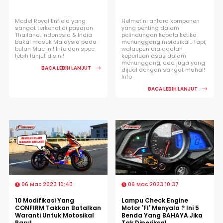
Model Royal Enfield yang
Helmet ni antara komponen
sangat terkenal di pasaran
yang penting dalam
Thailand, Indonesia & India
pelindungan kepala ketika
bakal masuk Malaysia pada
menunggang motosikal.. Tapi,
bulan Mac ini! Info dan spec
walaupun dia adalah
lebih lanjut disini!
keperluan asas dalam
menunggang, ada juga yang
BACA LEBIH LANJUT
dijual dengan sangat mahal!
Info
BACA LEBIH LANJUT
06 Mac 2023 10:40
06 Mac 2023 10:37
10 Modifikasi Yang
Lampu Check Engine
CONFIRM Takkan Batalkan
Motor 'FI' Menyala ? Ini 5
Waranti Untuk Motosikal
Benda Yang BAHAYA Jika
Baru!
Tak Diperiksa!