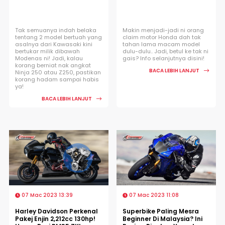
Tak semuanya indah belaka
Makin menjadi-jadi ni orang
tentang 2 model bertuah yang
claim motor Honda dah tak
asalnya dari Kawasaki kini
tahan lama macam model
bertukar milik dibawah
dulu-dulu.. Jadi, betul ke tak ni
Modenas ni! Jadi, kalau
gais? Info selanjutnya disini!
korang berniat nak angkat
BACA LEBIH LANJUT
Ninja 250 atau Z250, pastikan
korang hadam sampai habis
ya!
BACA LEBIH LANJUT
07 Mac 2023 13:39
07 Mac 2023 11:08
Harley Davidson Perkenal
Superbike Paling Mesra
Pakej Enjin 2,212cc 130hp!
Beginner Di Malaysia? Ini