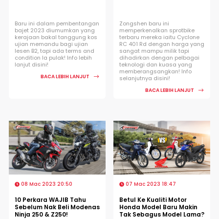
Baru ini dalam pembentangan
Zongshen baru ini
bajet 2023 diumumkan yang
memperkenalkan sprotbike
kerajaan bakal tanggung kos
terbaru mereka iaitu Cyclone
ujian memandu bagi ujian
RC 401 Rd dengan harga yang
lesen B2, tapi ada terms and
sangat mampu milik tapi
condition la pulak! Info lebih
dihadirkan dengan pelbagai
lanjut disini!
teknologi dan kuasa yang
memberangsangkan! Info
BACA LEBIH LANJUT
selanjutnya disini!
BACA LEBIH LANJUT
08 Mac 2023 20:50
07 Mac 2023 18:47
10 Perkara WAJIB Tahu
Betul Ke Kualiti Motor
Sebelum Nak Beli Modenas
Honda Model Baru Makin
Ninja 250 & Z250!
Tak Sebagus Model Lama?