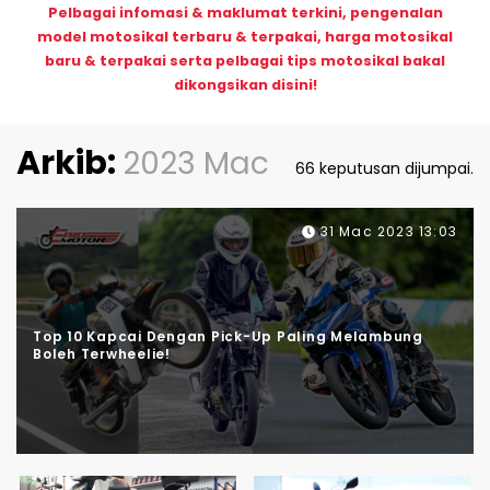
Pelbagai infomasi & maklumat terkini, pengenalan
model motosikal terbaru & terpakai, harga motosikal
baru & terpakai serta pelbagai tips motosikal bakal
dikongsikan disini!
Arkib:
2023 Mac
66 keputusan dijumpai.
31 Mac 2023 13:03
Top 10 Kapcai Dengan Pick-Up Paling Melambung
Boleh Terwheelie!