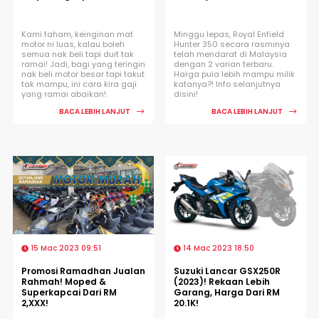
Kami faham, keinginan mat
Minggu lepas, Royal Enfield
motor ni luas, kalau boleh
Hunter 350 secara rasminya
semua nak beli tapi duit tak
telah mendarat di Malaysia
ramai! Jadi, bagi yang teringin
dengan 2 varian terbaru.
nak beli motor besar tapi takut
Harga pula lebih mampu milik
tak mampu, ini cara kira gaji
katanya?! Info selanjutnya
yang ramai abaikan!
disini!
BACA LEBIH LANJUT
BACA LEBIH LANJUT
15 Mac 2023 09:51
14 Mac 2023 18:50
Promosi Ramadhan Jualan
Suzuki Lancar GSX250R
Rahmah! Moped &
(2023)! Rekaan Lebih
Superkapcai Dari RM
Garang, Harga Dari RM
2,XXX!
20.1K!