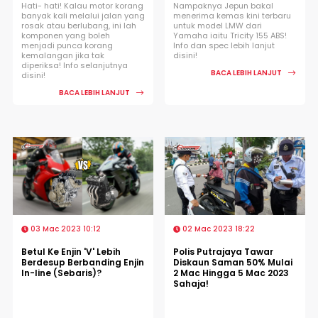
Hati- hati! Kalau motor korang
Nampaknya Jepun bakal
banyak kali melalui jalan yang
menerima kemas kini terbaru
rosak atau berlubang, ini lah
untuk model LMW dari
komponen yang boleh
Yamaha iaitu Tricity 155 ABS!
menjadi punca korang
Info dan spec lebih lanjut
kemalangan jika tak
disini!
diperiksa! Info selanjutnya
BACA LEBIH LANJUT
disini!
BACA LEBIH LANJUT
03 Mac 2023 10:12
02 Mac 2023 18:22
Betul Ke Enjin 'V' Lebih
Polis Putrajaya Tawar
Berdesup Berbanding Enjin
Diskaun Saman 50% Mulai
In-line (Sebaris)?
2 Mac Hingga 5 Mac 2023
Sahaja!