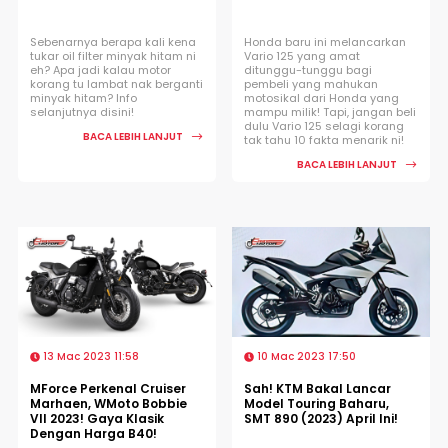
Sebenarnya berapa kali kena
Honda baru ini melancarkan
tukar oil filter minyak hitam ni
Vario 125 yang amat
eh? Apa jadi kalau motor
ditunggu-tunggu bagi
korang tu lambat nak berganti
pembeli yang mahukan
minyak hitam? Info
motosikal dari Honda yang
selanjutnya disini!
mampu milik! Tapi, jangan beli
dulu Vario 125 selagi korang
BACA LEBIH LANJUT
tak tahu 10 fakta menarik ni!
BACA LEBIH LANJUT
13 Mac 2023 11:58
10 Mac 2023 17:50
MForce Perkenal Cruiser
Sah! KTM Bakal Lancar
Marhaen, WMoto Bobbie
Model Touring Baharu,
VII 2023! Gaya Klasik
SMT 890 (2023) April Ini!
Dengan Harga B40!