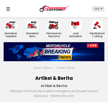
BM
Motosikal
Motosikal
Pemasaran
Jual
Pembidaan
Terpakai
Baru
Percuma
Motosikal
/ Lelong
Laman Utama
Artikel & Berita
Artikel & Berita
Artikel & Berita
Pelbagai infomasi, tip & berita mengenai dunia permotoran
Malaysia – Ebidmotor.com