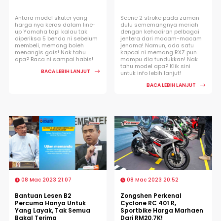
Antara model skuter yang
Scene 2 stroke pada zaman
harga nya keras dalam line-
dulu sememangnya meriah
up Yamaha tapi kalau tak
dengan kehadiran pelbagai
diperiksa 5 benda ni sebelum
jentera dari macam-macam
membeli, memang boleh
jenama! Namun, ada satu
menangis gais! Nak tahu
kapcai ni memang RXZ pun
apa? Baca ni sampai habis!
mampu dia tundukkan! Nak
tahu model apa? Klik sini
BACA LEBIH LANJUT
untuk info lebih lanjut!
BACA LEBIH LANJUT
08 Mac 2023 21:07
08 Mac 2023 20:52
Bantuan Lesen B2
Zongshen Perkenal
Percuma Hanya Untuk
Cyclone RC 401 R,
Yang Layak, Tak Semua
Sportbike Harga Marhaen
Bakal Terima
Dari RM20.7K!