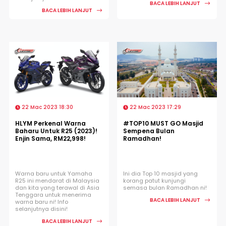
BACA LEBIH LANJUT
BACA LEBIH LANJUT
22 Mac 2023 18:30
22 Mac 2023 17:29
HLYM Perkenal Warna
#TOP10 MUST GO Masjid
Baharu Untuk R25 (2023)!
Sempena Bulan
Enjin Sama, RM22,998!
Ramadhan!
Warna baru untuk Yamaha
Ini dia Top 10 masjid yang
R25 ini mendarat di Malaysia
korang patut kunjungi
dan kita yang terawal di Asia
semasa bulan Ramadhan ni!
Tenggara untuk menerima
BACA LEBIH LANJUT
warna baru ni! Info
selanjutnya disini!
BACA LEBIH LANJUT