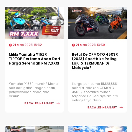
21 Mac 2023 18:32
21 Mac 2023 13:50
Miliki Yamaha Y15ZR
Betul Ke CFMOTO 450SR
TIPTOP Pertama Anda Dari
(2023) Sportbike Paling
Harga Serendah RM 7,XXX!
Laju & TERMURAH Di
Malaysia?
Yamaha Y15ZR murah? Mana
Harga pun cuma RM28,888
nak cari gais! Jangan risau,
sahaja, adakah CFMOTO
penyelesaian anda ada
450SR sportbike murah
disini!
terpantas di Malaysia? Info
selanjutnya disini!
BACA LEBIH LANJUT
BACA LEBIH LANJUT