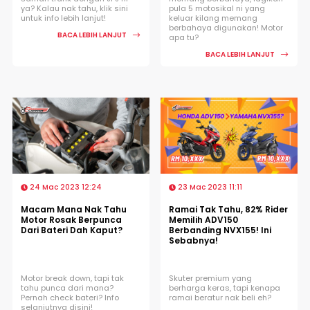
ya? Kalau nak tahu, klik sini
pula 5 motosikal ni yang
untuk info lebih lanjut!
keluar kilang memang
berbahaya digunakan! Motor
BACA LEBIH LANJUT
apa tu?
BACA LEBIH LANJUT
24 Mac 2023 12:24
23 Mac 2023 11:11
Macam Mana Nak Tahu
Ramai Tak Tahu, 82% Rider
Motor Rosak Berpunca
Memilih ADV150
Dari Bateri Dah Kaput?
Berbanding NVX155! Ini
Sebabnya!
Motor break down, tapi tak
Skuter premium yang
tahu punca dari mana?
berharga keras, tapi kenapa
Pernah check bateri? Info
ramai beratur nak beli eh?
selanjutnya disini!