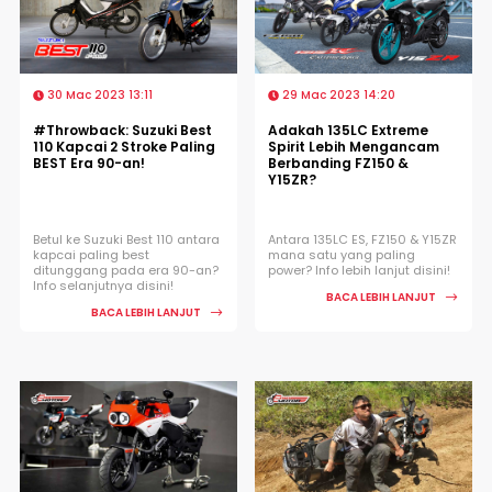
30 Mac 2023 13:11
29 Mac 2023 14:20
#Throwback: Suzuki Best
Adakah 135LC Extreme
110 Kapcai 2 Stroke Paling
Spirit Lebih Mengancam
BEST Era 90-an!
Berbanding FZ150 &
Y15ZR?
Betul ke Suzuki Best 110 antara
Antara 135LC ES, FZ150 & Y15ZR
kapcai paling best
mana satu yang paling
ditunggang pada era 90-an?
power? Info lebih lanjut disini!
Info selanjutnya disini!
BACA LEBIH LANJUT
BACA LEBIH LANJUT