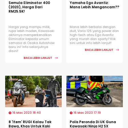
Semula Eliminator 400
Yamaha Ego Avantiz:
(2023), Harga Dari
Mana Lebih Mengancam??
RM25.5K!
Harga yang mampu milik,
Mana lebih berbaloi dengan
rupa lebih moden, Kawasaki
duit, Vario 125 yang power dan
akhirnya memperkenalkan
high-tech atau Ego Avantiz
Eliminator kepada umum
yang murah dan sporty? Klik
semasa di Osaka Autoshow
sini untuk info lebih lanjut!
baru ini! Info selanjutnya
BACA LEBIH LANJUT
disini!
BACA LEBIH LANJUT
16 Mac 2023 18:40
16 Mac 2023 17:19
8 'Item' RUGI Kalau Tak
Polis Peronda Di UK Guna
Bawa, Khas Untuk Kaki
Kawasaki Ninja H2 SX