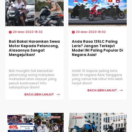
20 Mac 2023 18:32
20 Mac 2023 18:02
Bali Bakal Haramkan Sewa
Anda Rasa 135LC Paling
Motor Kepada Pelancong,
Laris? Jangan Terkejut
Alasannya Sangat
Model INI Paling Popular Di
Mengejutkan!
Negara Asia!
Bali mungkin tak benarkan
Inilah 10 kapcai paling laris
pelancong asing menyewa
dari 10 negara Asia Tenggara
motosikal atas alasan yang
yang ramai tak tahu! Info lebih
penuh kontroversi! Info
lanjut disini!
selanjutnya disini!
BACA LEBIH LANJUT
BACA LEBIH LANJUT