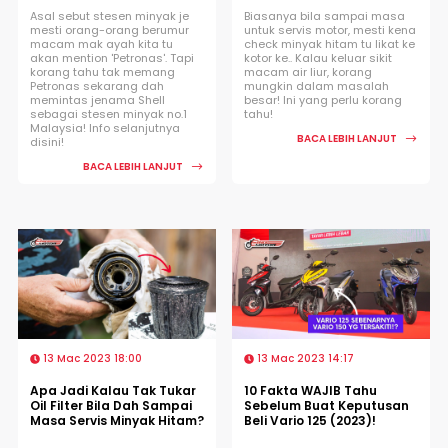
Asal sebut stesen minyak je
Biasanya bila sampai masa
mesti orang-orang berumur
untuk servis motor, mesti kena
macam mak ayah kita tu
check minyak hitam tu likat ke
akan mention 'Petronas'. Tapi
kotor ke.. Kalau keluar sikit
korang tahu tak memang
macam air liur, korang
Petronas sekarang dah
mungkin dalam masalah
memintas jenama Shell
besar! Ini yang perlu korang
sebagai stesen minyak no.1
tahu!
Malaysia! Info selanjutnya
BACA LEBIH LANJUT
disini!
BACA LEBIH LANJUT
13 Mac 2023 18:00
13 Mac 2023 14:17
Apa Jadi Kalau Tak Tukar
10 Fakta WAJIB Tahu
Oil Filter Bila Dah Sampai
Sebelum Buat Keputusan
Masa Servis Minyak Hitam?
Beli Vario 125 (2023)!